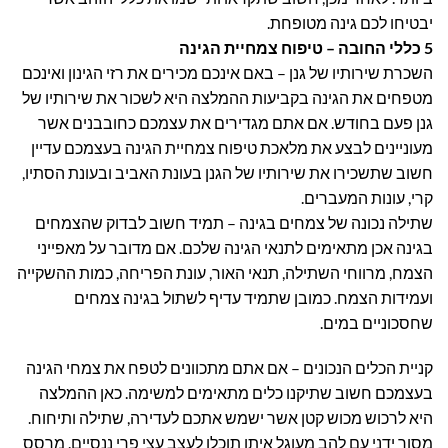
יבטיחו לכם גינה מטופחת.
5 כללי החובה – טיפוח צמחיית הגינה
השכרת שירותיו של גנן – באם אינכם מכירים את רזי הגינון ואינכם
מטפחים את הגינה בקביעות ההמלצה היא לשכור את שירותיו של
גנן פעם בחודש. אם אתם מגדירים את עצמכם כחובבנים אשר
מעוניינים לבצע את מלאכת טיפוח צמחיית הגינה בעצמכם עדיין
חשוב שתשכירו את שירותיו של הגנן בעונת האביב ובעונת הסתיו,
קרי, עונות המעברים.
שתילה נכונה של צמחים בגינה – תמיד חשוב לבדוק שהצמחים
בגינה אכן מתאימים לתנאי הגינה שלכם. אם מדובר על מאפייני
הצמח, מרווחי השתילה, תנאי האור, עונת הפריחה, כמות ההשקייה
ועמידות הצמח. כמובן שתמיד עדיף לשתול בגינה צמחים
שחסכוניים במים.
קניית הכלים הנכונים – אם אתם מתכוונים לטפח את צמחי הגינה
בעצמכם חשוב שתיקנו כלים מתאימים למשימה. כאן ההמלצה
היא לרכוש מכוש קטן אשר ישמש אתכם לעדירה, שתילה ותיחוח.
מסור ידני עם להב מעוגל איתו תוכלו לעצב עצי פרי ננסיים. מרסס