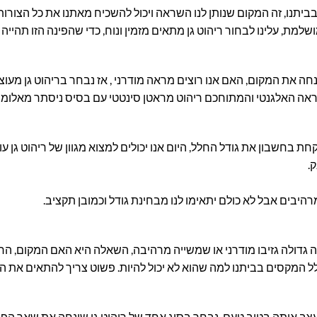
ביתנו, זה המקום שנותן לנו השראה ויכול להשכיח מאתנו את כל הצורות
מת, עלינו לבחור ריהוט גן מתאים מזמין ונוח, כדי שהפינה הזו תהייה 
ינחה את המקום, האם אנו רוצים מראה מודרני , אז נבחר בריהוט גן מע
המראה האלגנטי והמתוחכם ריהוט מראטן סינטטי עם בסיס ניסתר מאלומנ
חת בחשבון את גודל החלל, היום אנו יכולים למצוא מגוון של ריהוט גן ע
.
מרהיבים אבל לא כולם יתאימו לנו מבחינת גודל וכמובן תקציב.
יה גדולה גזיבו מודרני או שמשייה מרהיבה, השאלה היא האם המקום, ה
חלל המקסים בביתנו למה שהוא לא יכול להיות. פשוט צריך להתאים את ה
 לעצב אותה בטוב טעם, נבחר בסוג אחד של ריהוט גן שינחה את שאר הפ