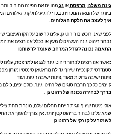
גינה משלנו
,
מרפסת
או
גג
מהווים את הפינה החיה ביותר ב
ביותר של המאה הנוכחית, בכדי להגיע לחלקת האלוהים המושל
איך לעצב את חלקת האלוהים.
לפני שאנו רוכשים
ריהוט גן
, עלינו לחשוב על הקו העיצובי ש
נבחר ריהוט גינה העשוי כולו מעץ או בכלל אנו רוצים את 
התאמה נכונה לגודל המרחב שעומד לרשותנו
כאשר אנו רוצים לבחור ריהוט גינה לגג או למרפסת, עלינו לק
סטנדרטית קונכיית שיזוף גדולה מראטאן סינטטי ומזרון מפנק
פינות ישיבה גדולות מאוד ,פינות ישיבה זוגיות. ועוד
קיימים כל כך הרבה סוגים של רהיטי גינה, כולם יפים, כולם 
בדרך לבחירה נכונה של רהוט גן .
אולי מיטת שיזוף זוגית הייתה החלום שלנו, מונחת תחת ציל
שמא עלינו לבחור בריהוט קטן יותר. אין צורך להפוך את ה
לשמור על קו נקי של רהוט גן.
לא משנה אם יש לנו גינה גדולה או קטנה, כאשר אנו רוצים