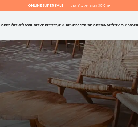
עד 30% הנחה על כל האתר
ONLINE SUPER SALE
שיבה
פינות אוכל
כיסאות
פתרונות הצללה
מיטות שיזוף
בריכות
נדנדות וערסלים
גרילים
פתרונ