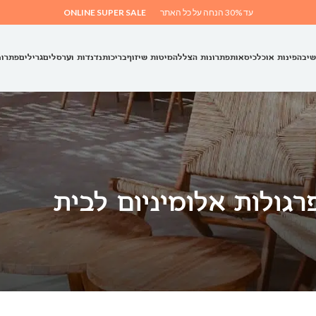
עד 30% הנחה על כל האתר
ONLINE SUPER SALE
שיבה
פינות אוכל
כיסאות
פתרונות הצללה
מיטות שיזוף
בריכות
נדנדות וערסלים
גרילים
פתרונ
גולות אלומיניום לבית