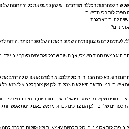
קשור לפתרונות הצללה מודרניים: יש להן כמעט את כל היתרונות של פרג
ו הפרגולות הכי חדישות
שויה להיות מאתגרת.
ומיניום?
, לעיתים קיים מנגנון פתיחה שמזכיר את זה של סוכך נפתח. הודות לר
פתח הוא כמעט תמיד חשמלי, אך חשוב שבכל זאת יהיה מערך גיבוי ידני
רונם הוא באיכות הבנייה והיכולת למצוא חלפים או אפילו להרחיב את ש
 אישית, במיוחד אם היא לא חשמלית, ולכן אין צורך לקרוא לטכנאי כל 
ים וגוונים שקשה למצוא בפרגולות עץ מסורתיות, ובמיוחד הצבעים המ
ה הכפריים שלהם, ולכן הם צריכים לבדוק מראש באם קיימת אפשרות למ
יר, פרגולות אלומיניום יכולות להיות עצמאיות ולא זקוקות בהכרח לתמי