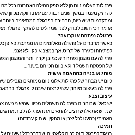
פרגולות האלומיניום הן ללא ספק המילה האחרונה בכל מה ש
להחזיק מעמד במשך שנים רבות. עם זאת, דווקא מכיוון שאל
ומתקדמות שיש כיום, הבחירה בפרגולה המתאימה ביותר ע
אז מה הכי חשוב לבדוק לפני שמחליטים להתקין פרגולה מאל
פרגולה נפתחת או קבועה?
כאשר מדברים על פרגולה מאלומיניום או ממתכת באופן כללי
לפתיחה וסגירה של תריס, אך במצב אופקי ולא אנכי.
פרגולה עם מנגנון נפתח היא כמובן יקרה יותר והמנגנון הנ
של הפסקת חשמל דווקא ביום הכי חם בשנה…
מותג או בנייה בהתאמה אישית
כיום יש מבחר של פרגולות אלומיניום ממותגים מובילים שית
פרגולה בעיצוב מיוחד, עשוי לרצות שיבנו לו פרגולה בהתאמה
עיצוב וצבע
יש כאלו שבוחרים בפרגולה חשמלית מכיוון שהיא מציעה צבע
שני, יש את אלו שרוצים להתאים את הפרגולה לבית או הגינ
האמיתי (כמעט לכל יצרן או מתקין יש תיק עבודות).
תמיכה
בניגוד לפרגולות וסוככים קלאסיים, שבדרך כלל נשענים על ק