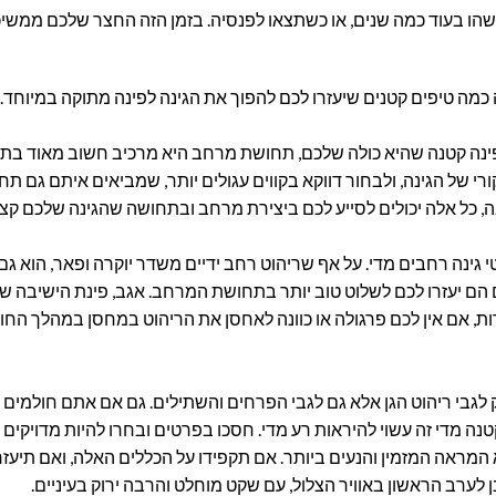
שהו בעוד כמה שנים, או כשתצאו לפנסיה. בזמן הזה החצר שלכם ממשיכ
כמה טיפים קטנים שיעזרו לכם להפוך את הגינה לפינה מתוקה במיוחד.
ינה קטנה שהיא כולה שלכם, תחושת מרחב היא מרכיב חשוב מאוד בתהל
י של הגינה, ולבחור דווקא בקווים עגולים יותר, שמביאים איתם גם תח
בה, כל אלה יכולים לסייע לכם ביצירת מרחב ובתחושה שהגינה שלכם קצ
גינה רחבים מדי. על אף שריהוט רחב ידיים משדר יוקרה ופאר, הוא 
ם הם יעזרו לכם לשלוט טוב יותר בתחושת המרחב. אגב, פינת הישיבה של
ת, אם אין לכם פרגולה או כוונה לאחסן את הריהוט במחסן במהלך החור
ק לגבי ריהוט הגן אלא גם לגבי הפרחים והשתילים. גם אם אתם חולמים 
ה מדי זה עשוי להיראות רע מדי. חסכו בפרטים ובחרו להיות מדויקים 
א המראה המזמין והנעים ביותר. אם תקפידו על הכללים האלה, ואם תיעז
נן לערב הראשון באוויר הצלול, עם שקט מוחלט והרבה ירוק בעיניים.