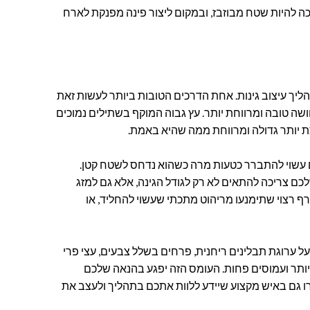
ה להיות שטח מבוזבז, ובמקום ליצור פינה מפנקת לארח
יך עיצוב גינות. אחת הדרכים הטובות ביותר לעשות זאת
ושה טובה ומרווחת יותר. עץ גבוה המוקף בשתילים נמוכים
ת יותר גדולה ומרווחת ממה שהיא באמת.
גם עשוי להתברר כטעות מרה כשהוא נדחס לשטח קטן.
כם צריכה להתאים לא רק לגודל הגינה, אלא גם למזג
ף רצוי שתימנעו מריהוט מתכתי שעשוי להחליד, או
על ערוגת תבלינים ריחנית, פרחים בשלל צבעים, עצי פרי
יותר ועמוסים פחות. העומס הזה יפגע בהנאה שלכם
רו גם באיש מקצוע שיידע ללוות אתכם בתהליך ולעצב את