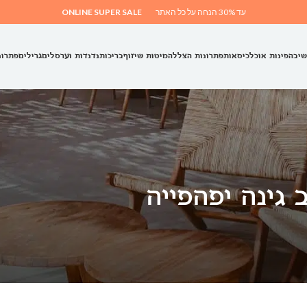
עד 30% הנחה על כל האתר
ONLINE SUPER SALE
שיבה
פינות אוכל
כיסאות
פתרונות הצללה
מיטות שיזוף
בריכות
נדנדות וערסלים
גרילים
פתרונ
 גינה יפהפייה