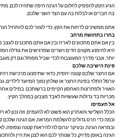
הגיע הזמן להפסיק לחלום על הגינה היפה שתהיה לכם, מתי
בה חברים או לבלות בה עם הצד השני שלכם,
אתם ממשיכים לדחות את הקץ. כדי לעזור לכם להתחיל הנה 
בחרו בתחושת מרחב
בין אם אתם מתכוונים לארח ובין אם אתם מתכננים לעצב פ
היא להימנע מקווים חדים וישרים שמדגישים את גודלה המקור
יותר, אבני מדרך המעוצבות לכדי שביל מפותל וגם דק מוג
פינת הישיבה שלכם
אם החצר שלכם קטנה יחסית, כדאי שתימנעו מרכישת רהיטי 
ערסל התלוי בפינת החצר או שולחן נמוך המיועד לילדים, ג
האוויר ולפתרונות האחסון הקיימים ברשותכם. במילים אחרו
מכריות בד גדולות שעשויות לאבד מצבען במהלך הקיץ.
אל תעמיסו
הכלל השלישי והאחרון הוא פשוט לא להעמיס, וזה נכון לא ר
וכמה כדי חרס גדולים להשלמת המראה, אם הגינה שלכם קטנ
ובמראה הגינה, ובעיקר יגרום לה להיראות קטנה וצפופה, ל
הגינה באופן מדויק, כל שנותר לכם הוא לצנן את היין ולהתכו