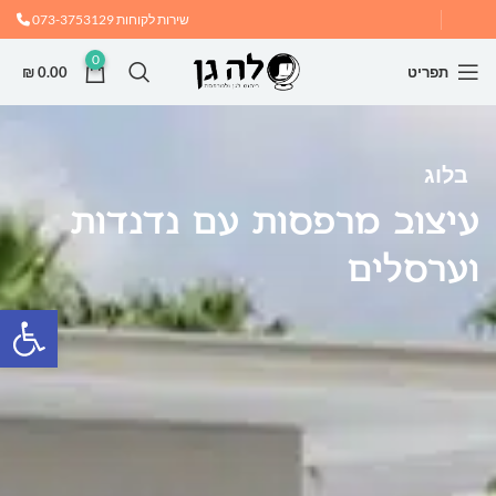
שירות לקוחות
073-3753129
0
תפריט
0.00
₪
בלוג
עיצוב מרפסות עם נדנדות
וערסלים
פתח