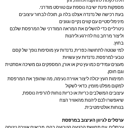
מספקות פינת ישיבה נוספת עם טוויסט מודרני.
בעת רכישה של נדנדה אצלנו בלה גן, תוכלו לבחור עיצובים
מינימליסטיים עם קווים נקיים וגוונים
ניטרליים כדי להשלים את המראה המודרני של המרפסת שלכם
וליצור מרחב נוח להירגע וליהנות
בחוץ.
למי שנוטה לתחושה כפרית, נדנדות עץ מוסיפות נופך של קסם
טבעי למרפסת. נדנדות עץ עשויות
מעצים עמידים כמו עץ טיק או אורן, המספקים גם משיכה אסתטית
וגם חוסן.
חמימות העץ יכולה ליצור אווירה נעימה, מה שהופך את המרפסת
למקום מפלט מזמין. כדאי לשקול
עיצובים המשלבים כריות או כריות נוחות להרפיה נוספת,
שיאפשרו לכם ליהנות מהאוויר הצח
בנוחות אולטימטיבית.
ערסלים לגיוון העיצוב במרפסת
ערסלים, עם תחושת הרגיעה הטבועה בהם, מביאים אווירה נינוחה