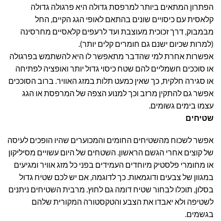
הפתרון המתאים ביותר למרפסת גדולה היא פרגולה גדולה
קלאסית עם כיסויים שונים בהתאם לאופי הגג הקיים, החל
מבמבוק, דרך זכוכית מעוצבת ועד לרעפים קלאסיים מחרסינה
(למרות שכיום ישנם גם חומרים קלים יותר).
אפשרות אחרת למי שהדבר מתאפשר לו היא להשתמש בפרגולה
או סוככים חשמליים להם שטח כיסוי גדול יותר ואופציה לפתיחה
או סגירה חלקית, כך שאין כמעט תלות במזג האוויר. ברוב הסוככים
אפשר גם להתקין מרזב וכך למנוע הצפה של המרפסת או הגג
עצמו בימים גשומים.
שטיחים
אפשר לשכוח מהשטיחים החומים והמכוערים שהיו הופכים לעיסה
של קוצים אחרי הגשם הראשון. השטחים של היום עשויים מסיליקון
או מחומרי פלסטיק מיוחדים העמידים בפני כל מזג אוויר ומגיעים
במגוון של צבעים ודוגמאות. כך לדוגמה, אם יש לכם שטיח גדול
בסלון, תוכלו לבחור שטיח דומה גם לחוץ. מרבית השטיחים ניתנים
לשטיפה ולא יאבדו את הצבע והטקסטורה המקורית שלהם
בגשמים.