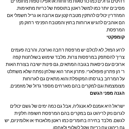
רהיטים גדולים כמו כורסאות מרווחות או אפילו ספות מחומרים
מסיבים יותר כמו למשל ראטן בתוספת של כריות מתאימות.
המהדרין יכולים להתקין מטבח קטן עם ארובה או גריל חשמלי אם
הם אוהבים להגיש ארוחות בחוץ והמטבח הפנימי רחוק מן
המרפסת.
קומפקטי
לרוע המזל, לא לכולם יש מרפסת רחבה וארוכה, והרבה פעמים
צריך להסתפק במרפסות צרות. מלבד שימוש בשולחנות קפה
ארוכים עם כיסאות בגובה המתאים, גם פינות ישיבה בצורת האות
ר' הן פתרון פופולארי. פתרון אחר הוא שולחן נפתח שלא משתלט
על המרחב בגרסתו המקופלת והוא מתאים גם לארוחות
מצומצמות וגם למקרים בהם מארחים מספר גדול של מוזמנים.
הגנה מפני הגשם
ישראל היא אמנם לא אנגליה, אבל גם כמה ימים של גשם יכולים
לגרום נזק לריהוט גם במקרים בהם המרפסת חשופה חלקית
לגשם. מלבד בחירה בחומרים כמו ראטן מלאכותי או אלומיניום, יש
גם ריהוט עם כריות שקל לשלוף ולאחסן.