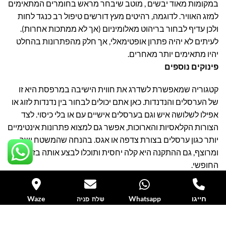
במקומות מאוד יבשים , מוטב שיבחר מראש בחומרים המתאימים
למזג האוויר. לדוגמה, רהיטים מעץ דורשים טיפול רב כנגד לחות
ולכן עדיף לבחור בריהוט מאלומיניום (אך לא ממתכות אחרות).
לעיתים לא יהיה פתרון אופטימאלי, אך חלק מהפתרונות בהחלט
יהיו מתאימים יותר מאחרים.
פינוקים נוספים
קטגוריה שמאפשרת לשדרג את חווית הישיבה במרפסת היא זו
של הערסלים והנדנדות. כאן אתם יכולים לבחור בין נדנדות לזוג או
אפילו לשלושה איש וגם בערסלים אישיים עם או בלי כיסוי. לצד
הצורות הקלאסיות והארוכות, אפשר גם למצוא פתרונות אינטימיים
יותר כגון ערסלים בצורת צדפה או אגס. בהנחה שהמשטח ישר
ומרוצף, גם ההתקנה היא קלה יחסית ותוכלו לבצע אותה בזמנכם
החופשי.
לקטגוריה הזו אפשר להוסיף גם מיטות שיזוף קלאסיות או כיסאות
נוח מעוצבים ומודרניים בשלל צבעים. יש אפילו שולחנות צד
חייגו
Whatsapp
Waze
שלח פניה
תואמים למיטות השיזוף כך שלא תצטרכו לקום בשביל להגיע לכוס
המשקה או לקרם השיזוף.