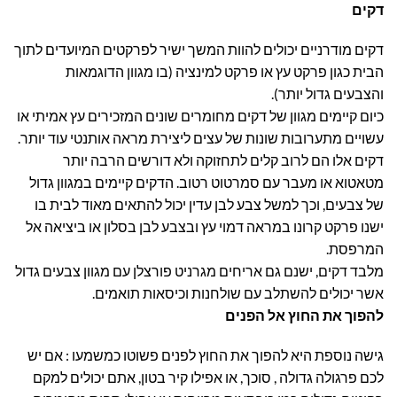
דקים
דקים מודרניים יכולים להוות המשך ישיר לפרקטים המיועדים לתוך
הבית כגון פרקט עץ או פרקט למינציה (בו מגוון הדוגמאות
והצבעים גדול יותר).
כיום קיימים מגוון של דקים מחומרים שונים המזכירים עץ אמיתי או
עשויים מתערובות שונות של עצים ליצירת מראה אותנטי עוד יותר.
דקים אלו הם לרוב קלים לתחזוקה ולא דורשים הרבה יותר
מטאטוא או מעבר עם סמרטוט רטוב. הדקים קיימים במגוון גדול
של צבעים, וכך למשל צבע לבן עדין יכול להתאים מאוד לבית בו
ישנו פרקט קרונו במראה דמוי עץ ובצבע לבן בסלון או ביציאה אל
המרפסת.
מלבד דקים, ישנם גם אריחים מגרניט פורצלן עם מגוון צבעים גדול
אשר יכולים להשתלב עם שולחנות וכיסאות תואמים.
להפוך את החוץ אל הפנים
גישה נוספת היא להפוך את החוץ לפנים פשוטו כמשמעו : אם יש
לכם פרגולה גדולה , סוכך, או אפילו קיר בטון, אתם יכולים למקם