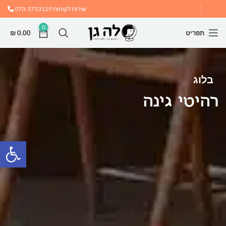
שירות לקוחות
073-3753129
0
תפריט
0.00
₪
בלוג
רהיטי גינה
פתח