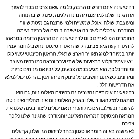
רהיטי גינה אינם דורשים הרבה, כל מה שאנו צרכים בכדי להפוך
את הגינה שלנו למרעננת זה נדנדה לגינה , פינת ישיבה נוחה
ומעוצבת, שולחן אוכל, שמשייה ולמי שרוצה גם מיטת שיזוף
מהודרת וערסלים לשכיבה או ישיבה בימים של בריזה נעימה.
החומרים הפולאריים כיום לרהיטי גינה הם הראטן הדומה במראהו
לרהיטי הקש המעוצבים, רק שהראטן הסינטטי נחשב לחומר עמיד
יותר במיוחד למזג האוויר הארצישראלי. הראטן הסינטטי עשוי כולו
PVC
עמיד וקלוע ברצועות של שתי וערב ונראה כמו רהיט מעוצב
ומיוחד כל כך. הוא מגיע בכמה צבעים, על גביו אנו מניחים כריות
ומזרונים. כשאתם חושבים על פינוק ויופי הראטן בהחלט יכול למלא
את הדרישות הללו.
רהיטי גינה איכותיים נחשבים גם רהיטים מאלומיניום, גם הוא
מותאם למזג האוויר שלנו בארץ, האלומיניום אינו מחליד ואינו נוטה
להישבר ובשילוב הזכוכית והכריות אנו יכולים ליצור בגינה שלנו את
המראה המסוקס המראה האלגנטי והמודרני שהגינה שלנו כל כך
צריכה.
לא משנה באיזה חומר או סגנון נבחר לריהוט הגן שלנו, אך עלינו
לזכור כי
ריהוט גן
נמצא בכל ימות השנה בחוץ, מזג האוויר משפיע