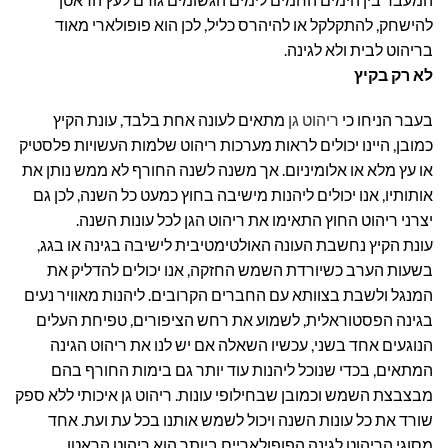
להישחק, להתקלקל או להיהרס כליל, לכן הוא פופולארי מאוד
בריהוט לבית ולא לגינה.
לא רק בקיץ
בעבר הניחו כי
ריהוט גן
מתאים לעונה אחת בלבד, עונת הקיץ
כמובן, היינו יכולים לראות מערכות ריהוט שלמות העשויות פלסטיק
או עץ מלא או אלומיניום. אך משנה לשנה החורף לא ממש נותן את
אותותיו, אנו יכולים ליהנות מישיבה בחוץ כמעט כל השנה, לכן גם
יצרני ריהוט החוץ התאימו את ריהוט הגן לכל עונות השנה.
עונת הקיץ נחשבת העונה האולטימטיבית לישיבה בגינה או בגג,
בשעות הערב כשיורדת השמש החזקה, אנו יכולים להדליק את
המנגל ולשבת בצוותא עם החברים הקרובים. ליהנות מאוויר נעים
בגינה הפסטוראלית, לשמוע את רחש הציפורים, טפיחת העלים
הנוגעים אחד בשני, עכשיו השאלה אם יש לנו את ריהוט הגינה
המתאים, בכדי שנוכל ליהנות עוד יותר גם בימות החורף בהם
מבצבצת השמש וכמובן שבחילופי עונות. ריהוט גן איכותי ללא ספק
שורד את כל עונות השנה ויכול לשמש אותנו בכל עת ועת. אחד
מסוגי הריהוט לגינה הפופולאריים ביותר הוא ריהוט הראטן