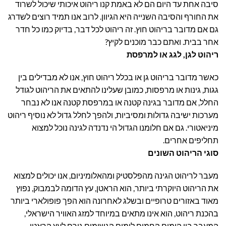
סיבה אחת עד היום הם לא באמת קנו ריהוט איכותי שיכול לשרוד
את החורף והסיבה השנייה היא הגיוון. לרוב אנו תמיד רוצים לשדרג
גם אם מדובר בריהוט חוץ. זה ריהוט לכל דבר, בדיוק כמו כל חדר
אחר בבית. ואתם כבר מוכנים לקיץ?
ריהוט לגן, לגג או למרפסת
כאשר מדובר בריהוט גן או בכלל ריהוט חוץ, אנו לא מבדילים בין
גגות, גינות או מרפסות, כמובן שעלינו להתאים את הריהוט לגודל
החלל, אם מדובר בגינה קטנה או במרפסת קטנה אנו לא נבחר
מערכות ישיבה גדולות ומסיביות, ולהפך לחלל גדול לא נוסיף ריהוט
מיניאטורי. גם אם חלומנו הגדול הי נדנדה לגינה נוכל למצוא
תחליפים אחרים.
סוגי הריהוט השונים
מעבר לריהוט הגינה מהפלסטיק ומהאלומיניום, אנו יכולים למצוא
את הריהוט היוקרתי ביותר, הוא הראטן, עץ הדומה לבמבוק, נפוץ
מאוד באזורים טרופיים ובשלג לאחרונה הוא הפך פופולארי ביותר
בהכנת ריהוט, הוא אינו מתאים במיוחד למזג האוויר הישראלי,
המעבר בין הימים החמים לימים הגשומים גורם לעץ הראטן