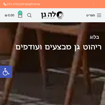
שירות לקוחות
073-3753129
0
תפריט
0.00
₪
בלוג
ריהוט גן מבצעים ועודפים
פתח