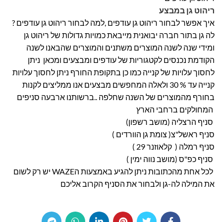
ריהוט גן במבצע
איך אפשר לבחור ריהוט גן עודפים ,למה לבחור ריהוט גן עודפים ?
לה גן בתור חברה יבואנית מייבאת כמויות גדולות של ריהוט גן
ומידי שנה לשנה המוצרים משתנים והמוצרים שהבאנו לשנה
הקודמת נכנסים לקטגוריות של עודפים ומבצעים ומכאן ניתן
לחסוך עלויות של קנייה כמו כן בתקופת החורף ניתן לחסוך עלויות
קנייה עד % 30 ולאלה המחפשים מבצעים אנו ממליצים לקנות
בחורף מהמוצרים של השנה שחלפה ..ברשותנו ארבעה סניפים
המחולקים ברחבי הארץ
סניף הרצליה (מושב רשפון)
סניף ראשל"צ( צומת גן הוורדים )
סניף רמלה ( קלאוזנר 29 )
סניף כפ"ס (מושב נווה ימין )
לכל אחת מהכתובות ניתן להגיע באמצעות הWAZE יש רק לשום
את המילה לה-גן ולבחור את הסניף הקרוב אליכם