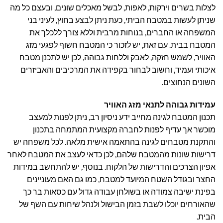
לצלות בשרים וירקות, לאפות, לבשל מאכלים שונים, ובעצם כל מה
שניתן לעשות במטבח הביתי, כעת ניתן לבצע בחוץ, לעיני בני
המשפחה או החברים, בנוחות מרבית וללא צורך ללכלך את
המטבח בבית. עם זאת, יש לזכור כי המטבח חשוף לפגעי מזג
האוויר, לשמש חזקה, לאבק וללחות גבוהה, לכן יש לתכנן מטבח
איכותי ועמיד, וחשוב לבחור בקפידה את המרכיבים והאביזרים
השונים הנחוצים.
עמידות גבוהה לתנאי מזג האוויר
תכנון המטבח לגינה מחייב ידע ניסיון רב, ניתן לפנות למעצב
מוכשר אך עדיף לפנות לחברה מקצועית המתמחה בתכנון
והתקנת מטבחים לגינה בהתאמה אישית מלאה. לכל משפחה יש
דרישות שונות מהמטבח שלהם, לכן כדאי לעצב את המטבח לאחר
אפיון הצרכים והדרישות של הלקוח. בנוסף, יש להתחשב במידות
החצר ובגודל השטח המיועד למטבח, כמו גם האם מעוניינים
בפינת ישיבה צמודה או בשולחן עבודה גדול עם כסאות בר כך
שהאורחים יוכלו לשבת בזמן הבישול ולנהל שיחות עם השף של
הבית.