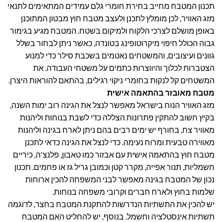
תכנון המטבח מחייב בחירת חומרי גלם עמידים המתאימים לתנאי
מזג האוויר, לכן מומלץ לתכנן ולעצב מטבח חוץ מבטון המתוכנן
באופן מושלם לצרכי הלקוח ולמיקום בשטח. המטבח מגיע בגימור
גבוה הכולל חיפוי מיקרוטופינג בטונדה, כאשר ניתן לבחור בשלל
גוונים ועיצובים, והמשטחים נאטמים בשכבת סילר כדי למנוע
הצטברות לכלוך והיווצרות כתמים על משטחי העבודה. את
המשטחים קל לנקות בחומרי ניקוי רגילים, בהתאם להוראות היצרן.
מטבח מאובזר בהתאמה אישית
מזג האוויר הנוח בישראל מאפשר לנצל את הגינה רוב ימות השנה,
בקיץ חשוב להתקין פתרונות הצללה כדי לשבת בנוחות וליהנות
מאוויר צח, בחורף יש ימים רבים בהם ניתן לארח בגינה וליהנות
מאווירה טבעית ומרוח נעימה. כדי לנצל את הגינה כדאי לתכנן
מטבח חוץ בהתאמה אישית עם אבזור כמו טאבון, פלנצ'ה, כיריים
חשמליות, תנור אפייה, מקרר קטן וכמובן גריל גז או פחמים. תכנון
נכון של המטבח בגינה מאפשר לבני המשפחה להכין ארוחות
שלמות בחוץ ולארח חברים וקרובי משפחה בנוחות.
יש להכין את התשתיות הנדרשות להתקנת המטבח בחצר, לדוגמה
תשתיות אינסטלציה וחשמל. בנוסף, יש להחליט האם המטבח