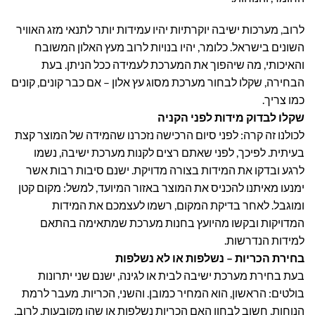
לרוב, מערכות ישיבה יוקרתיות יהיו עמידות יותר לתנאי מזג האוויר
השונים בישראל. כלומר, יהיו בנויות לרוב מעץ האלון המשובח
והאיכותי, מה שיהפוך את המערכת לעמידה ככל הניתן. בעת
הבחירה, שקלו לבחור מערכת מסוג עץ אלון – אם כבר קונים, קונים
כמו צריך.
שקלו לבדוק מידות לפני הקניה
לכולנו זה קרה: לפני סיום הרכישה נזכרנו שהמידה של המוצר קצת
בעיתית. לפיכך, לפני שאתם רצים לקנות מערכת ישיבה, נשמו
לרגע ובדקו את המידות בצורה מדויקת. ישנם סיבות רבות אשר
ימנעו מאיתנו להכניס את המוצר באזור המיועד, למשל: מקום קטן
ומוגבל. לאחר בדיקת המקום, רשמו לעצמכם את המידות
המדויקות ובקשו מהיועץ בחנות מערכת שמתאימה בהתאם
למידות הנדרשות.
בחירת הכריות – נשלפות או לא נשלפות
בעת בחירת מערכת ישיבה לבית או לגינה, ישנם שני יתרונות
בולטים: הראשון, הוא המחיר כמובן. והשני, הכריות. מעבר לרמת
הנוחות, חשוב לבחון האם הכריות נשלפות או שהן מקובעות. לרוב,