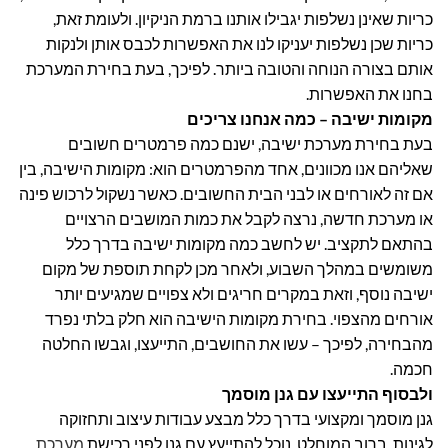
כריות שאינן נשלפות יגבילו אותנו ברמת הניקיון. ולעומת זאת,
כריות שכן נשלפות יעניקו לנו את האפשרות לכבס אותן ולנקות
אותם בצורה הנוחה והטובה ביותר. לפיכך, בעת בחירת המערכת
בחנו את האפשרות.
מקומות ישיבה – כמה אנחנו צריכים
בעת בחירת מערכת ישיבה, ישנם כמה פרמטרים חשובים
שאליהם אנו מכוונים, אחד מהפרמטרים הוא: מקומות הישיבה, בין
אם זה לאורחים או לבני הבית החשובים. כאשר נשקול לרכוש פינה
או מערכת חדשה, נרצה לקבל את כמות המושבים הרצויים
בהתאם לתקציב. יש לחשב כמה מקומות ישיבה בדרך כלל
משומשים במהלך השבוע, ולאחר מכן לקחת תוספת של מקום
ישיבה נוסף, וזאת במקרים חריגים ולא צפויים שמגיעים יותר
אורחים מהצפוי. בחירת מקומות הישיבה הוא חלק בלתי נפרד
מהבחירה, לפיכך – עשו את החושבים, התייעצו, וגבשו החלטה
חכמה.
ולבסוף התייעצו עם גנן מוסמך
גנן מוסמך ומקצועי בדרך כלל מבצע עבודות עיצוב ותחזוקה
לגינות. ברוב המוחלט, נוכל להתייעץ עם גנן לפני רכישת
מערכת