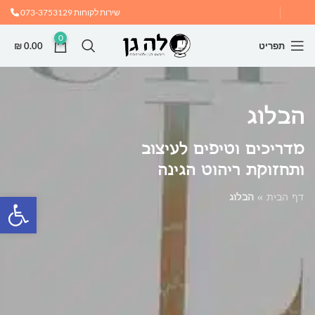
שירות לקוחות
073-3753129
0
תפריט
0.00
₪
הבלוג
פתח
דף הבית
»
הבלוג