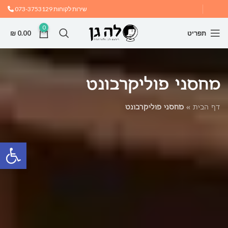
שירות לקוחות
073-3753129
0
תפריט
0.00
₪
מחסני פוליקרבונט
דף הבית
»
מחסני פוליקרבונט
פתח