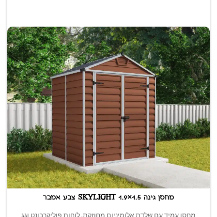
מחסן גינה SKYLIGHT 1.9×1.5 צבע אמבר
מחסן עמיד עם שלדת אלומיניום מחוזקת, לוחות פוליקרבונט וגג