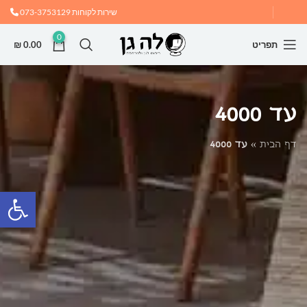
שירות לקוחות
073-3753129
0
תפריט
0.00
₪
עד 4000
דף הבית
»
עד 4000
פתח