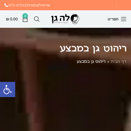
שירות לקוחות
073-3753129
0
תפריט
0.00
₪
ריהוט גן במבצע
דף הבית
»
ריהוט גן במבצע
פתח