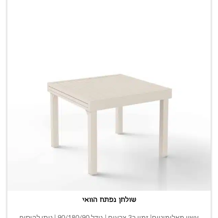
שולחן נפתח הוואי
עשוי מאלומיניום| זמין ב3 צבעים | גודל 90/180/90 | ניתן להוסיף