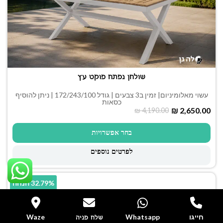
שולחן נפתח פוקט עץ
עשוי מאלומיניום| זמין ב3 צבעים | גודל 172/243/100 | ניתן להוסיף
כסאות
₪
2,650.00
₪
4,190.00
בחר אפשרויות
לפרטים נוספים
32.79% הנחה
חייגו
Whatsapp
Waze
שלח פניה