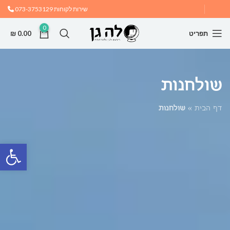
שירות לקוחות
073-3753129
0
תפריט
0.00
₪
שולחנות
דף הבית
»
שולחנות
פתח