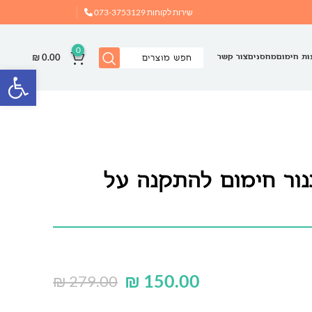
שירות לקוחות
073-3753129
0
₪
0.00
ות חימום
מחסנים
צור קשר
פתח
נור חימום להתקנה על
₪
150.00
₪
279.00