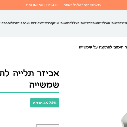
עד 30% הנחה על כל האתר
ONLINE SUPER SALE
שיבה
פינות אוכל
כיסאות
פתרונות הצללה
מיטות שיזוף
בריכות
נדנדות וערסלים
גרילים
פתרונ
ור חימום להתקנה על שמשייה
אביזר תלייה לת
שמשייה
46.24% הנחה