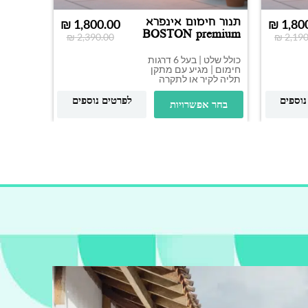
תנור חימום אינפרא
תנור ע
₪
1,800.00
₪
1,80
BOSTON premium
₪
2,390.00
₪
2,190
3000W
2500W
כולל שלט | בעל 6 דרגות
חימום | מגיע עם מתקן
הוס
תליה לקיר או לתקרה
נוספים
לפרטים נוספים
בחר אפשרויות