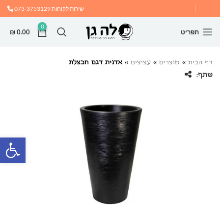
שירות לקוחות
073-3753129
0
תפריט
0.00
₪
דף הבית
»
מוצרים
»
עציצים
»
אדנית דגם חבצלת
שתף:
פתח