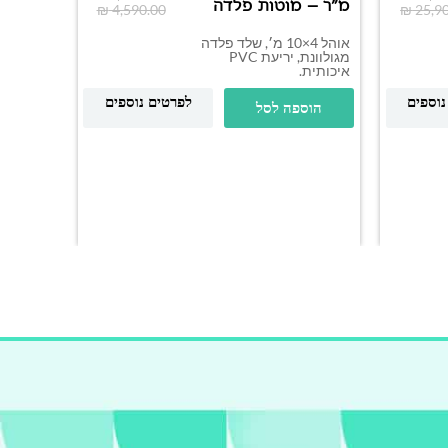
מ"ר – מוטות פלדה
₪
4,590.00
₪
25,9
אוהל 4×10 מ׳, שלד פלדה
מגולוונת, יריעת PVC
איכותית.
אוהל ש
נוספים
לפרטים נוספים
הוספה לסל
4×6
פלדה
שקופה.
הוס