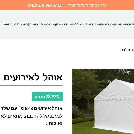
עד 30% הנחה על כל האתר
ONLINE SUPER SALE
שיבה
פינות אוכל
כיסאות
פתרונות הצללה
מיטות שיזוף
בריכות
נדנדות וערסלים
גרילים
פתרונ
אוהל לאירועים 3X8 מ"ר – מוטות פלדה
28.97% הנחה
למים. קל להרכבה, מתאים לאירוע
ואיכותי.