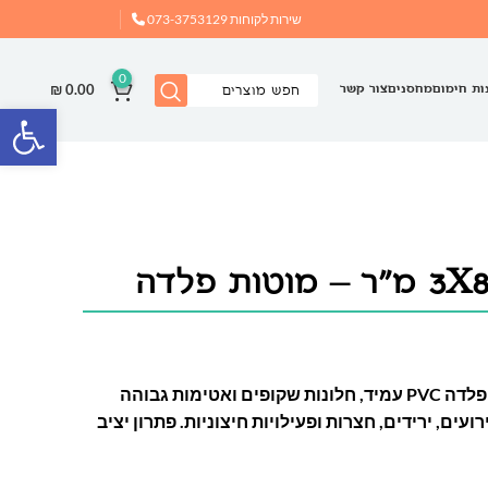
שירות לקוחות
073-3753129
0
₪
0.00
ות חימום
מחסנים
צור קשר
פתח
אוהל אירועים 3×8 מ׳ עם שלד פלדה PVC עמיד, חלונות שקופים ואטימות גבוהה
ים, ירידים, חצרות ופעילויות חיצוניות. פתרון יציב