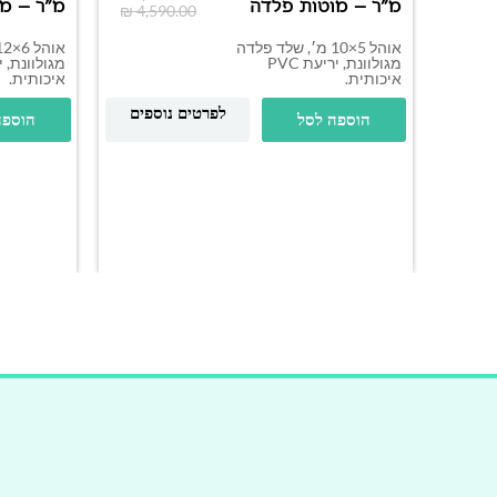
מ"ר – מוטות פלדה
מ"ר – מ
₪
4,590.00
אוהל 5×10 מ׳, שלד פלדה
מגולוונת, יריעת PVC
איכותית.
איכותית.
לפרטים נוספים
הוספה לסל
הוספה