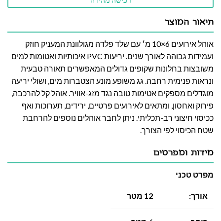
רכישה מהירה
תיאור המוצר
אוהל אירועים 6×10 מ׳ עם שלד פלדה מגולוונת המעניק חוזק
ועמידות גבוהה לאורך שנים. יריעות PVC איכותיות ואטומות למים
משובצות בחלונות שקופים גדולים המאפשרים תאורה טבעית
ונראות פנימית רחבה. גג משופע מונע הצטברות מים, ושולי יריעה
מוגדלים מספקים אטימות טובה נגד מזג-אוויר. אוהל קל להרכבה,
פירוק ואחסון, ומתאים לאירועים פרטיים, ירידים, תערוכות ואף
ככיסוי חיצוני רב-תכליתי. ניתן לחבר אוהלים נוספים להרחבת
שטח הכיסוי לפי הצורך.
מידות ומפרטים
מפרט טכני
אורך:
12 מטר