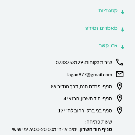
קטגוריות
מאמרים ומידע
צרו קשר
שירות לקוחות: 0733753129
lagan977@gmail.com
סניף: פרדס חנה, דרך הנדיב 89
סניף: הוד השרון, הבנאי 4
סניף בני ברק :רחוב לח"י 17
שעות פתיחה:
סניף הוד השרון:
ימים א'-ה' מ9:00-20:00. ימי שישי