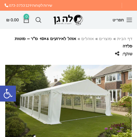
שירות לקוחות
073-3753129
0
תפריט
0.00
₪
דף הבית
»
מוצרים
»
אוהלים
»
אוהל לאירועים 6×10 מ"ר – מוטות
פלדה
שתף:
פתח