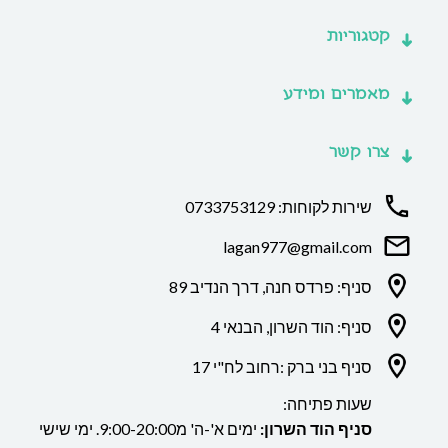
קטגוריות
מאמרים ומידע
צרו קשר
שירות לקוחות: 0733753129
lagan977@gmail.com
סניף: פרדס חנה, דרך הנדיב 89
סניף: הוד השרון, הבנאי 4
סניף בני ברק :רחוב לח"י 17
שעות פתיחה:
סניף הוד השרון:
ימים א'-ה' מ9:00-20:00. ימי שישי