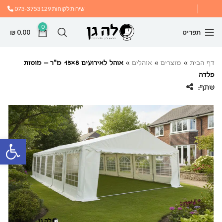
שירות לקוחות
073-3753129
0
תפריט
0.00
₪
דף הבית
»
מוצרים
»
אוהלים
»
אוהל לאירועים 8×15 מ”ר – מוטות
פלדה
שתף:
פתח