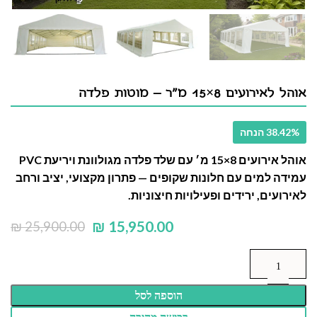
אוהל לאירועים 8×15 מ"ר – מוטות פלדה
38.42% הנחה
אוהל אירועים
8×15 מ׳
עם שלד פלדה מגולוונת ויריעת PVC
עמידה למים עם חלונות שקופים — פתרון מקצועי, יציב ורחב
לאירועים, ירידים ופעילויות חיצוניות.
₪
15,950.00
₪
25,900.00
הוספה לסל