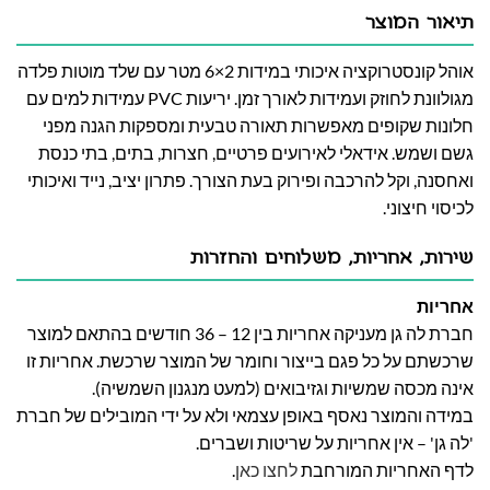
תיאור המוצר
אוהל קונסטרוקציה איכותי במידות 2×6 מטר עם שלד מוטות פלדה
מגולוונת לחוזק ועמידות לאורך זמן. יריעות PVC עמידות למים עם
חלונות שקופים מאפשרות תאורה טבעית ומספקות הגנה מפני
גשם ושמש. אידאלי לאירועים פרטיים, חצרות, בתים, בתי כנסת
ואחסנה, וקל להרכבה ופירוק בעת הצורך. פתרון יציב, נייד ואיכותי
לכיסוי חיצוני.
שירות, אחריות, משלוחים והחזרות
אחריות
חברת לה גן מעניקה אחריות בין 12 – 36 חודשים בהתאם למוצר
שרכשתם על כל פגם בייצור וחומר של המוצר שרכשת. אחריות זו
אינה מכסה שמשיות וגזיבואים (למעט מנגנון השמשיה).
במידה והמוצר נאסף באופן עצמאי ולא על ידי המובילים של חברת
'לה גן' – אין אחריות על שריטות ושברים.
לדף האחריות המורחבת
לחצו כאן
.