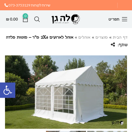
שירות לקוחות
073-3753129
0
תפריט
0.00
₪
דף הבית
»
מוצרים
»
אוהלים
»
אוהל לארועים 2X6 מ”ר – מוטות פלדה
שתף:
פתח