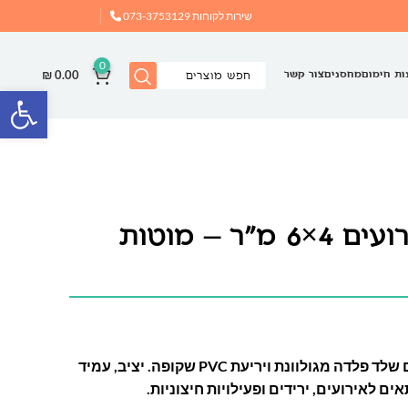
שירות לקוחות
073-3753129
0
₪
0.00
ות חימום
מחסנים
צור קשר
פתח
אוהל שקוף לאירועים 4×6 מ"ר – מוטות
אוהל שקוף אירועים 4×6 מ׳ עם שלד פלדה מגולוונת ויריעת PVC שקופה. יציב, עמיד
ם לאירועים, ירידים ופעילויות חיצוניות.