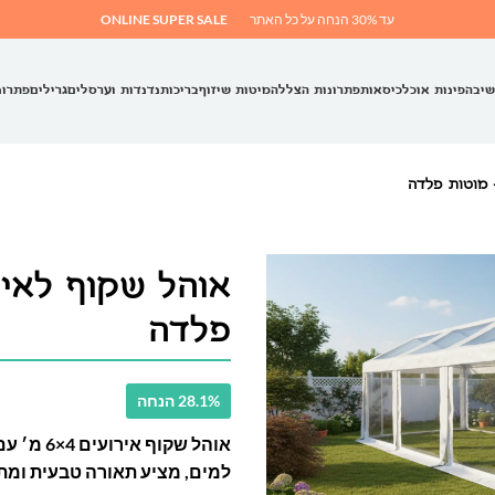
עד 30% הנחה על כל האתר
ONLINE SUPER SALE
שיבה
פינות אוכל
כיסאות
פתרונות הצללה
מיטות שיזוף
בריכות
נדנדות וערסלים
גרילים
פתרונ
פלדה
28.1% הנחה
למים, מציע תאורה טבעית ומתאי