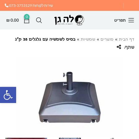
שירות לקוחות
073-3753129
0
תפריט
0.00
₪
דף הבית
»
מוצרים
»
שמשיות
»
בסיס לשמשיה עם גלגלים 35 ק”ג
שתף:
פתח