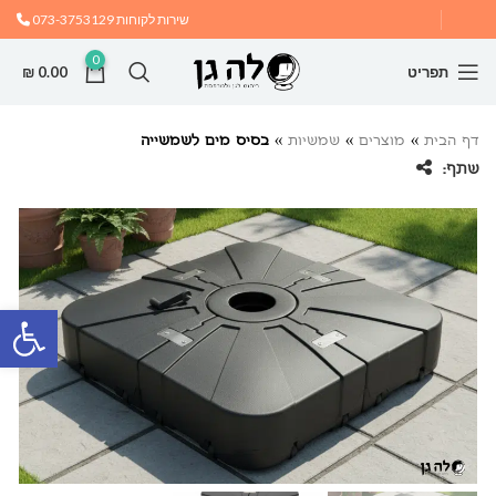
שירות לקוחות
073-3753129
0
תפריט
0.00
₪
דף הבית
»
מוצרים
»
שמשיות
»
בסיס מים לשמשייה
שתף:
פתח