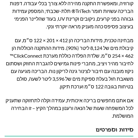
קורוזיה, ומאפשרת התקנה מהירה ללא צורך בכלי עבודה. דפנות
הבריכה עשויות חומר TriTech® תלת-שכבתי, המספק עמידות
גבוהה בפני קרעים, ניקובים וקרינת UV, בעוד שהליינר הפנימי
בעיצוב פסיפס כהה מעניק מראה יוקרתי ונקי.
מבחינה טכנית, מידות הבריכה הן 412 × 201 × 122 ס״מ, עם
קיבולת מים של 8,124 ליטר (90%). מידות ההתקנה הכוללות הן
462 × 254 ס״מ. שלדת הפלדה כוללת מערכת ClickConnect™
לחיבור מהיר ויציב, מחברי פינות גמישים להגברת החוזק ושסתום
ניקוז מובנה עם חיבור לצינור גינה לריקון נוח. הבריכה מגיעה עם
משאבת חול בעלת ספיקת מים של 3,596 ליטר לשעה, סולם
בטיחות בגובה 122 ס״מ וערכת תיקון.
אם אתם מחפשים בריכה איכותית, עמידה וקלה לתחזוקה שתעניק
לכל המשפחה שעות של הנאה ורענון במהלך הקיץ – זו הבחירה
המושלמת.
מידות ומפרטים