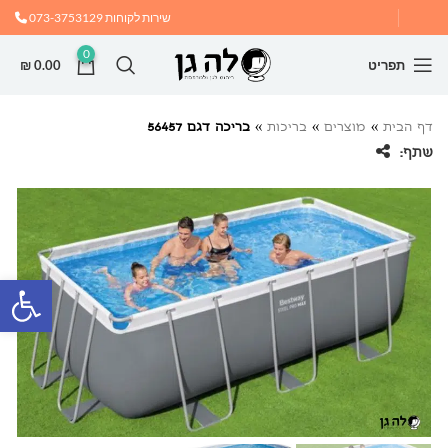
שירות לקוחות
073-3753129
0
תפריט
0.00
₪
דף הבית
»
מוצרים
»
בריכות
»
בריכה דגם 56457
שתף:
פתח