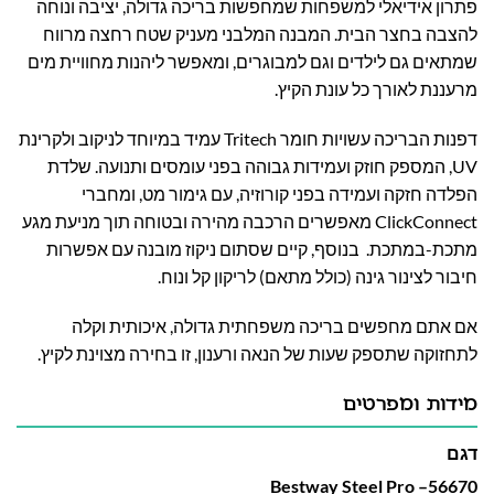
פתרון אידיאלי למשפחות שמחפשות בריכה גדולה, יציבה ונוחה
להצבה בחצר הבית. המבנה המלבני מעניק שטח רחצה מרווח
שמתאים גם לילדים וגם למבוגרים, ומאפשר ליהנות מחוויית מים
מרעננת לאורך כל עונת הקיץ.
דפנות הבריכה עשויות חומר Tritech עמיד במיוחד לניקוב ולקרינת
UV, המספק חוזק ועמידות גבוהה בפני עומסים ותנועה. שלדת
הפלדה חזקה ועמידה בפני קורוזיה, עם גימור מט, ומחברי
ClickConnect מאפשרים הרכבה מהירה ובטוחה תוך מניעת מגע
מתכת-במתכת. בנוסף, קיים שסתום ניקוז מובנה עם אפשרות
חיבור לצינור גינה (כולל מתאם) לריקון קל ונוח.
אם אתם מחפשים בריכה משפחתית גדולה, איכותית וקלה
לתחזוקה שתספק שעות של הנאה ורענון, זו בחירה מצוינת לקיץ.
מידות ומפרטים
דגם
56670– Bestway Steel Pro