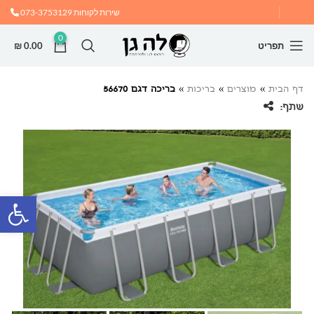
שירות לקוחות
073-3753129
0
תפריט
0.00
₪
דף הבית
»
מוצרים
»
בריכות
»
בריכה דגם 56670
שתף:
פתח