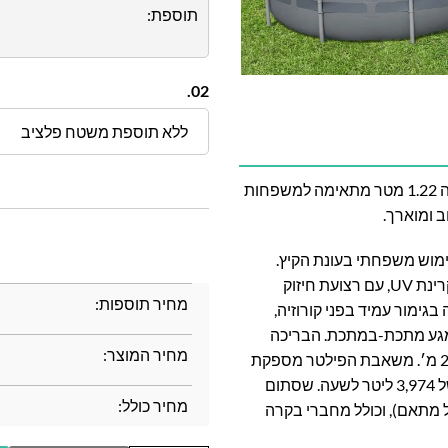
תוספת:
02.
ללא תוספת משטח פלציב
בריכת בלו ספארק אובלית במידות 5.49 × 2.74 מטר ובגובה 1.22 מטר מתאימה למשפחות
 ומוארך.
13 ליטר, ומתאימה לשימוש משפחתי בעונת הקיץ.
הדפנות עשויות חומר Tritech תלת־שכבתי עמיד לניקוב ולקרינת UV, עם רצועת חיזוק
מחיר תוספות:
מצופה בגימור עמיד בפני קורוזיה,
מפחיתים מגע מתכת-במתכת. הבריכה
מחיר המוצר:
כוללת סולם בגובה 1.22 מ׳ וכיסוי תואם במידות 5.48 × 2.57 מ׳. משאבת הפילטר מספקת
קצב זרימה של 5,678 ליטר לשעה, וספיקת מערכת כוללת של 3,974 ליטר לשעה. שסתום
מחיר כולל:
לל מתאם), וכולל מחברי בקרה