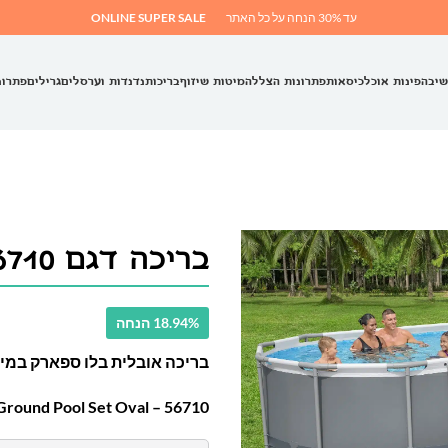
עד 30% הנחה על כל האתר
ONLINE SUPER SALE
שיבה
פינות אוכל
כיסאות
פתרונות הצללה
מיטות שיזוף
בריכות
נדנדות וערסלים
גרילים
פתרונ
בריכה דגם 56710
18.94% הנחה
בריכה אובלית בלו ספארק במידות 5.49 × 2.74 × 2
56710 – Bestway Steel Pro MAX Above Ground Pool Set Oval