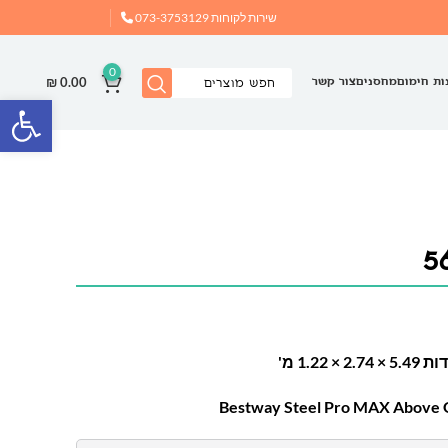
שירות לקוחות
073-3753129
0
₪
0.00
ות חימום
מחסנים
צור קשר
פתח
1.2 מ'