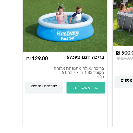
₪
900.
בריכה דגם 57392
₪
₪
1,487.
בריכה עגולה מתנפחת אלוהה
בקוטר 1.83 מ' × גובה 51
ס"מ.
נוספים
יוסי גו
לפרטים נוספים
בחר אפשרויות
203294
לכלור, pH ואלקליניות.
הוס