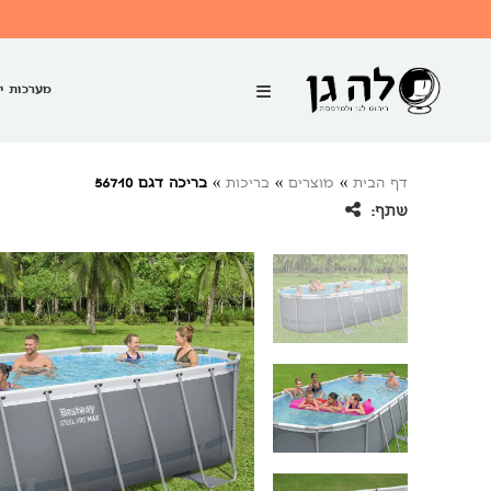
מערכות י
דף הבית
»
מוצרים
»
בריכות
»
בריכה דגם 56710
שתף: