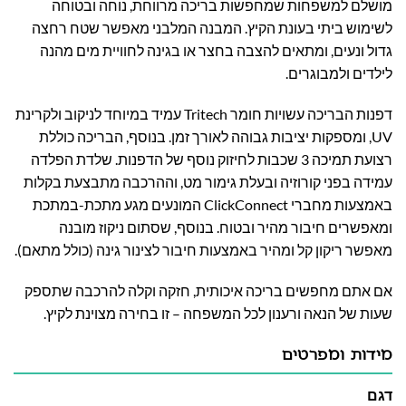
מושלם למשפחות שמחפשות בריכה מרווחת, נוחה ובטוחה
לשימוש ביתי בעונת הקיץ. המבנה המלבני מאפשר שטח רחצה
גדול ונעים, ומתאים להצבה בחצר או בגינה לחוויית מים מהנה
לילדים ולמבוגרים.
דפנות הבריכה עשויות חומר Tritech עמיד במיוחד לניקוב ולקרינת
UV, ומספקות יציבות גבוהה לאורך זמן. בנוסף, הבריכה כוללת
רצועת תמיכה 3 שכבות לחיזוק נוסף של הדפנות. שלדת הפלדה
עמידה בפני קורוזיה ובעלת גימור מט, וההרכבה מתבצעת בקלות
באמצעות מחברי ClickConnect המונעים מגע מתכת-במתכת
ומאפשרים חיבור מהיר ובטוח. בנוסף, שסתום ניקוז מובנה
מאפשר ריקון קל ומהיר באמצעות חיבור לצינור גינה (כולל מתאם).
אם אתם מחפשים בריכה איכותית, חזקה וקלה להרכבה שתספק
שעות של הנאה ורענון לכל המשפחה – זו בחירה מצוינת לקיץ.
מידות ומפרטים
דגם