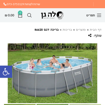
שירות לקוחות
073-3753129
0
תפריט
0.00
₪
דף הבית
»
מוצרים
»
בריכות
»
בריכה דגם 56620
שתף:
פתח