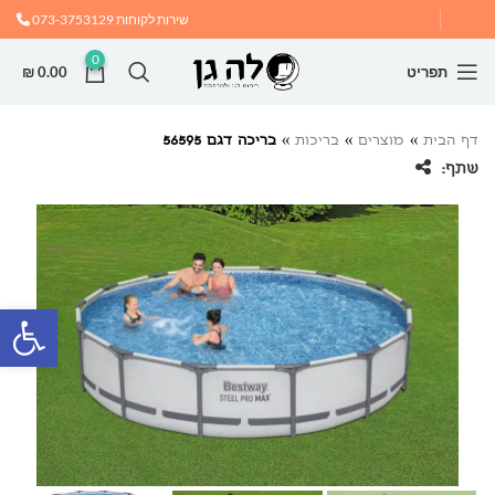
שירות לקוחות
073-3753129
0
תפריט
0.00
₪
דף הבית
»
מוצרים
»
בריכות
»
בריכה דגם 56595
שתף:
פתח