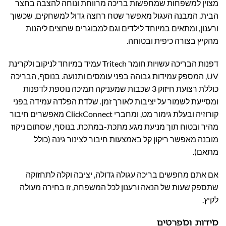
מצוין למשפחות שמחפשות בריכה מרווחת ונוחה להצבה בחצר
הבית. המבנה העגול מאפשר שטח רחצה גדול למשחקים, שכשוך
ורענון, ומתאים במיוחד לילדים וגם למבוגרים שרוצים ליהנות
מהקיץ בצורה כיפית ובטוחה.
דפנות הבריכה עשויות חומר Tritech עמיד במיוחד לניקוב ולקרינת
UV, המספק עמידות גבוהה בפני עומסים ותנועה. בנוסף, הבריכה
כוללת רצועת חיזוק 3 שכבות שמעניקה תמיכה נוספת לדפנות
ומסייעת לשמור על יציבות לאורך זמן. שלדת הפלדה עמידה בפני
קורוזיה ובעלת גימור מט, ומחברי ClickConnect מאפשרים חיבור
מהיר ובטוח תוך מניעת מגע מתכת-במתכת. בנוסף, שסתום ניקוז
מובנה מאפשר ריקון קל באמצעות חיבור לצינור גינה (כולל
מתאם).
אם אתם מחפשים בריכה עגולה גדולה, יציבה וקלה לתחזוקה
שתספק שעות של הנאה ורענון לכל המשפחה, זו בחירה מעולה
לקיץ.
מידות ומפרטים