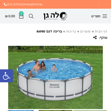
שירות לקוחות
073-3753129
0
תפריט
0.00
₪
דף הבית
»
מוצרים
»
בריכות
»
בריכה דגם 56950
שתף:
פתח