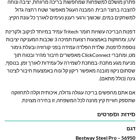
פתרון מושלם למשפחות שמחפשות בריכה מרווחת, יציבה ונוחה
להצבה בחצר הבית. המבנה העגול מאפשר שטח רחצה גדול
למשחקים במים, שכשוך ורגעי רענון נעימים לאורך כל עונת הקיץ.
דפנות הבריכה עשויות חומר Tritech עמיד במיוחד לניקוב ולקרינת
UV, ומחוזקות באמצעות רצועת תמיכה 3 שכבות המעניקה יציבות
נוספת לדפנות. שלדת הפלדה עמידה בפני קורוזיה ובעלת גימור
מט, ומחברי ClickConnect מאפשרים חיבור מהיר ובטוח תוך
מניעת מגע מתכת-במתכת לשמירה על עמידות לאורך זמן. בנוסף,
שסתום ניקוז מובנה מאפשר ריקון קל ונוח באמצעות חיבור לצינור
גינה (כולל מתאם).
אם אתם מחפשים בריכה עגולה גדולה, איכותית וקלה לתחזוקה
שתספק חוויית קיץ מהנה לכל המשפחה, זו בחירה מצוינת.
מידות ומפרטים
דגם
56950 – Bestway Steel Pro