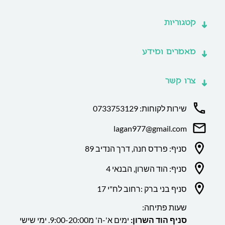
קטגוריות
מאמרים ומידע
צרו קשר
שירות לקוחות: 0733753129
lagan977@gmail.com
סניף: פרדס חנה, דרך הנדיב 89
סניף: הוד השרון, הבנאי 4
סניף בני ברק :רחוב לח"י 17
שעות פתיחה:
סניף הוד השרון:
ימים א'-ה' מ9:00-20:00. ימי שישי