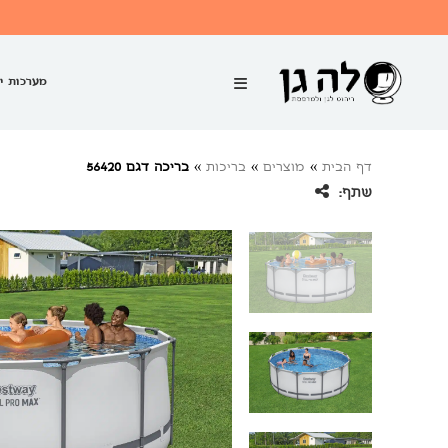
מערכות י
דף הבית
»
מוצרים
»
בריכות
»
בריכה דגם 56420
שתף: