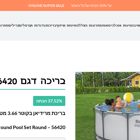
עד 30% הנחה על כל האתר
ONLINE SUPER SALE
שיבה
פינות אוכל
כיסאות
פתרונות הצללה
מיטות שיזוף
בריכות
נדנדות וערסלים
גרילים
פתרונ
בריכה דגם 56420
37.52% הנחה
בריכת מרידיאן בקוטר 3.66 מטר ובגובה 1.22 מטר
ound Pool Set Round – 56420