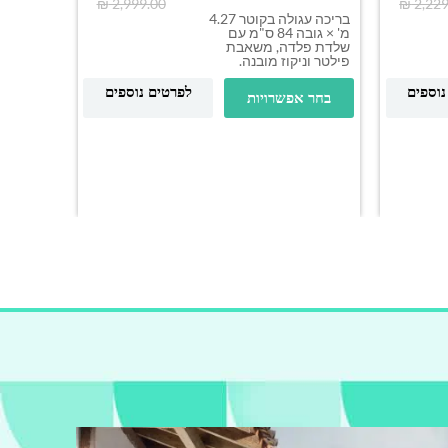
₪
2,999.00
₪
2,229
בריכה עגולה בקוטר 4.27
מ' × גובה 84 ס"מ עם
שלדת פלדה, משאבת
פילטר וניקוז מובנה.
בריכה דגם
לפרטים נוספים
נוספים
בחר אפשרויות
בריכה עי
שלדת פל
Tritech.
בחר א