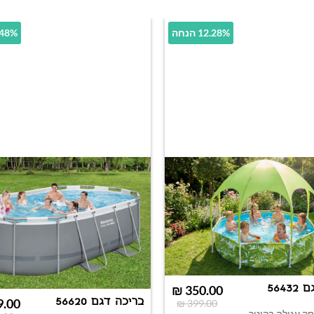
12.28% הנחה
39.48% 
5643
₪
350.00
בריכה דגם 56620
9.00
₪
399.00
ק עגולה בקוטר