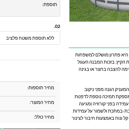
תוספת:
02.
ללא תוספת משטח פלציב
ן העגולה בקוטר 3.66 מטר ובגובה 1.22 מטר היא פתרון מושלם למשפחות
 הקיץ. בזכות המבנה העגול
ימה להצבה בחצר או בגינה
מחיר תוספות:
תי ועמיד במיוחד, המעניק הגנה מפני ניקוב
נת UV. בנוסף, רצועת חיזוק 3 שכבות מספקת תמיכה נוספת לדפנות
מחיר המוצר:
מידה בפני קורוזיה ומגיעה
 נועדו למנוע מגע מתכת-במתכת ולשמור על עמידות
מחיר כולל:
קל ונוח באמצעות חיבור לצינור