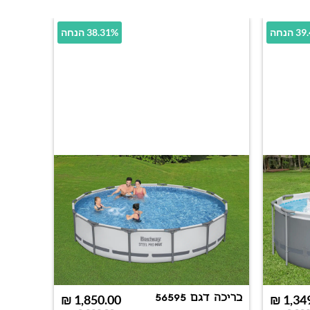
הנחה
38.31% הנחה
בריכה דגם 56595
₪
1,850.00
₪
1,34