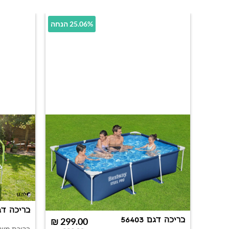
25.06% הנחה
בריכה דגם 2
בריכה דגם 56403
₪
299.00
בריכת משח