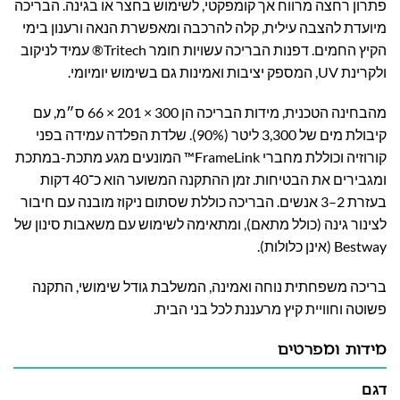
פתרון רחצה מרווח אך קומפקטי, לשימוש בחצר או בגינה. הבריכה
מיועדת להצבה עילית, קלה להרכבה ומאפשרת הנאה ורענון בימי
הקיץ החמים. דפנות הבריכה עשויות חומר Tritech® עמיד לניקוב
ולקרינת UV, המספק יציבות ואמינות גם בשימוש יומיומי.
מהבחינה הטכנית, מידות הבריכה הן 300 × 201 × 66 ס״מ, עם
קיבולת מים של 3,300 ליטר (90%). שלדת הפלדה עמידה בפני
קורוזיה וכוללת מחברי FrameLink™ המונעים מגע מתכת-במתכת
ומגבירים את הבטיחות. זמן ההתקנה המשוער הוא כ־40 דקות
בעזרת 2–3 אנשים. הבריכה כוללת שסתום ניקוז מובנה עם חיבור
לצינור גינה (כולל מתאם), ומתאימה לשימוש עם משאבות סינון של
Bestway (אינן כלולות).
בריכה משפחתית נוחה ואמינה, המשלבת גודל שימושי, התקנה
פשוטה וחוויית קיץ מרעננת לכל בני הבית.
מידות ומפרטים
דגם