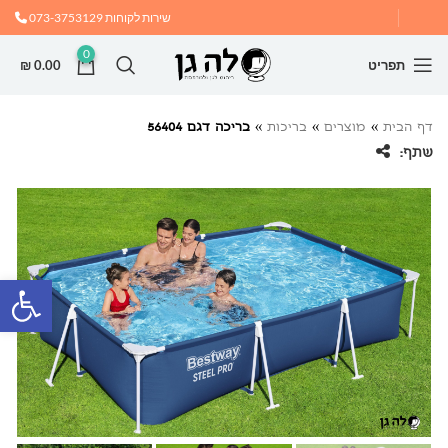
שירות לקוחות
073-3753129
0
תפריט
0.00
₪
דף הבית
»
מוצרים
»
בריכות
»
בריכה דגם 56404
שתף:
פתח