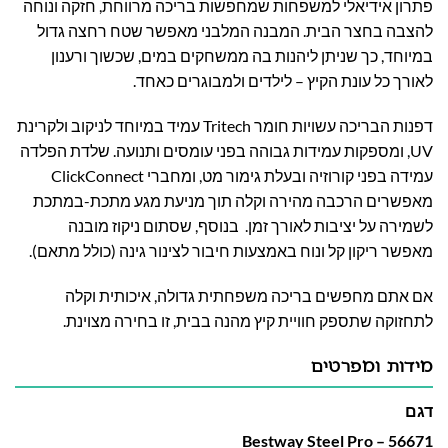
פתרון אידיאלי למשפחות שמחפשות בריכה מרווחת, חזקה ונוחה
להצבה בחצר הבית. המבנה המלבני מאפשר שטח רחצה גדול
במיוחד, כך שניתן ליהנות בה ממשחקים במים, שכשוך ורענון
לאורך כל עונת הקיץ – לילדים ולמבוגרים כאחד.
דפנות הבריכה עשויות חומר Tritech עמיד במיוחד לניקוב ולקרינת
UV, ומספקות עמידות גבוהה בפני עומסים ותנועה. שלדת הפלדה
עמידה בפני קורוזיה ובעלת גימור מט, ומחברי ClickConnect
מאפשרים הרכבה מהירה וקלה תוך מניעת מגע מתכת-במתכת
לשמירה על יציבות לאורך זמן. בנוסף, שסתום ניקוז מובנה
מאפשר ריקון קל ונוח באמצעות חיבור לצינור גינה (כולל מתאם).
אם אתם מחפשים בריכה משפחתית גדולה, איכותית וקלה
לתחזוקה שתספק חוויית קיץ מהנה בבית, זו בחירה מצוינת.
מידות ומפרטים
דגם
56671 – Bestway Steel Pro