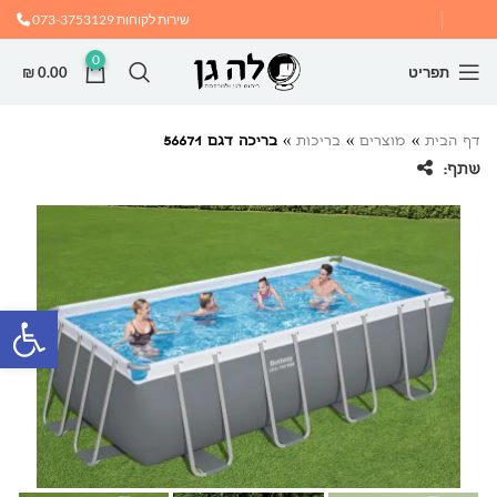
שירות לקוחות
073-3753129
0
תפריט
0.00
₪
דף הבית
»
מוצרים
»
בריכות
»
בריכה דגם 56671
שתף:
פתח