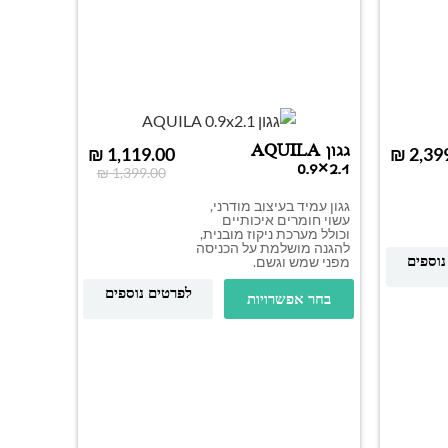
גגון AQUILA
₪
1,119.00
₪
0.9×2.1
₪
1,399.00
גגון עמיד בעיצוב מודרני,
עשוי חומרים איכותיים
וכולל מערכת ניקוז מובנית,
להגנה מושלמת על הכניסה
נוספים
מפני שמש וגשם.
לפרטים נוספים
בחר אפשרויות
גגו
1.4×2.2