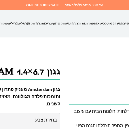
עד 30% הנחה על כל האתר
ONLINE SUPER SALE
שיבה
פינות אוכל
כיסאות
פתרונות הצללה
מיטות שיזוף
בריכות
נדנדות וערסלים
גרילים
פתרונ
גגון AMSTERDAM 1.4×6.7
ותומכות פלדה מגולוונת. מצוי
לשנים.
דלתות וחלונות הבית עם עיצוב
בחירת צבע
את דופן. מספק הצללה והגנה מפני