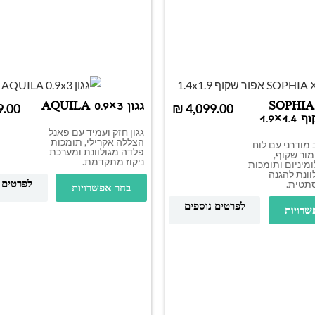
SOPHIA XL
גגון AQUILA 0.9×3
₪
1×1.9
גגון חזק ועמיד עם פאנל
הצללה אקרילי, תומכות
 מודרני עם לוח
פלדה מגולוונת ומערכת
מור שקוף,
ניקוז מתקדמת.
מיניום ותומכות
ונת להגנה
תטית.
לפרטים 
בחר אפשרויות
לפרטים נוספים
שרויות