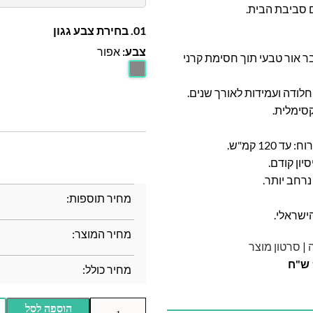
 סביבת הבית.
01. בחירת צבע גגון
צבע:
אפור
יקרבונט שקוף בעובי 3 מ"מ – מאפשר 90% מעבר אור טבעי תוך חסימת קרני
 חלודה ועמידות לאורך שנים.
קסימלית.
ון קודם.
נרחב יותר.
מחיר תוספות:
ישראלי.
מחיר המוצר:
ה
|
סרטון מוצר
מחיר כולל:
הוספה לסל