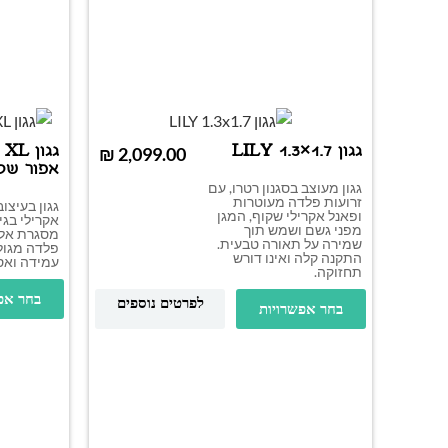
גגון LILY 1.3×1.7
גגון 
₪
אפור שקוף .4
גגון מעוצב בסגנון רטרו, עם
זרועות פלדה מעוטרות
גגון בעיצוב
ופאנל אקרילי שקוף, המגן
אקרילי בגי
מפני גשם ושמש תוך
מסגרת אלו
שמירה על תאורה טבעית.
פלדה מגולו
התקנה קלה ואינו דורש
עמידה ואס
תחזוקה.
בחר אפ
לפרטים נוספים
בחר אפשרויות