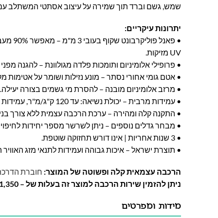
שמש, גשם וברד תוך שמירה על עיצוב אסתטי המשתלב עם
יתרונות עיקריים:
• פאנל פול
UV מזיקות.
• פרופילי אלומיניום ותומכות פלדה מגולוונת – להגנה מפני
• אטם גומי אחורי נסתר – מונע נזילות ושומר על אטימות מ
• מרזב אלומיניום מובנה – להסרת מי גשמים בצורה יעילה.
• עמידות מרבית – יכולת נשיאה: עד 120 ק"ג/מ"ר, עמידות רוח: עד 120 קמ"ש.
• התקנה קלה ומהירה – ערכת הרכבה עצמית ללא צורך בניסי
• מבחר גדלים נוספים – ניתן לשרשר מספר יחידות לחיפוי 
• 3 שנות אחריות | אינו דורש תחזוקה שוטפת.
• תוצרת ישראל – איכות גבוהה ועמידות לתנאי מזג האוויר ה
הרכבה עצמאית קלה ופשוטה של המוצר:
חוברת הדרכ
ניתן להזמין שירות הרכבה למוצר זה בעלות של – 1,350 ש"ח
מידות ומפרטים