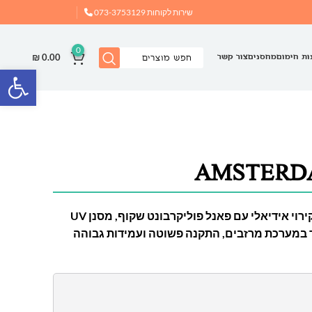
שירות לקוחות
073-3753129
0
₪
0.00
ות חימום
מחסנים
צור קשר
פתח
גגון Amsterdam מעניק פתרון קירוי אידיאלי עם פאנל פוליקרבונט שקוף, מסנן UV
ד במערכת מרזבים, התקנה פשוטה ועמידות גבוהה