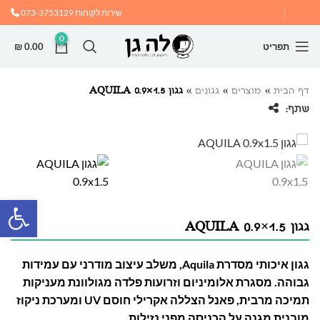
שירות לקוחות
073-3753129
0
תפריט
0.00
₪
דף הבית
»
מוצרים
»
גגונים
»
גגון AQUILA 0.9×1.5
שתף:
פתח
גגון AQUILA 0.9×1.5
גגון איכותי מסדרת Aquila, משלב עיצוב מודרני עם עמידות
גבוהה. מסגרת אלומיניום וזרועות פלדה מגולוונת מעניקות
תמיכה מרבית, פאנל הצללה אקרילי חוסם UV ומערכת ניקוז
מובנית מגנה על הכניסה מפני נזילות.