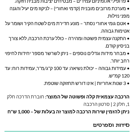
• פרופילי אלומיניום עמידים – מבטיחים יציבות מבנית חזקה.
• מערכת מרזבים מובנית (קדמי ואחורי) – לניקוז מים יעיל והגנה
מפני נזילות.
• אטם גומי אחורי נסתר – מונע חדירת מים לשטח הקיר ושומר על
אטימות גבוהה.
• התקנה עצמית פשוטה ומהירה – כולל ערכת הרכבה, ללא צורך
בניסיון קודם.
• מבחר מידות וגדלים נוספים – ניתן לשרשר מספר יחידות לחיפוי
רחב יותר.
• עמידות גבוהה – יכולת נשיאה: עד 100 ק"ג/מ"ר, עמידות רוח: עד
120 קמ"ש.
• 3 שנות אחריות | אינו דורש תחזוקה שוטפת.
הרכבה עצמאית קלה ופשוטה של המוצר:
חוברת הדרכה חלק
1
,
חלק 2
|
סרטון הרכבה
ניתן להזמין שירות הרכבה למוצר זה בעלות של – 1,000 ש"ח
מידות ומפרטים