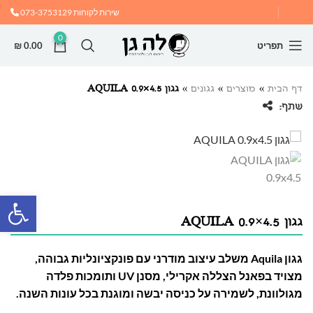
שירות לקוחות
073-3753129
0
תפריט
0.00
₪
דף הבית
»
מוצרים
»
גגונים
»
גגון AQUILA 0.9×4.5
שתף:
פתח
גגון AQUILA 0.9×4.5
גגון Aquila משלב עיצוב מודרני עם פונקציונליות גבוהה,
מצויד בפאנל הצללה אקרילי, מסנן UV ותומכות פלדה
מגולוונת, לשמירה על כניסה יבשה ומוגנת בכל עונות השנה.