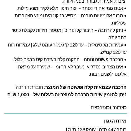
יציבות ועמידות גבוהה בפני חלודה.
• אטם גומי אחורי נסתר – יוצר חיפוי מלא לקיר ומונע נזילות.
• מרזב אלומיניום מובנה – מסייע בניקוז מים ומונע הצטברות
שלוליות.
• ניתן להרחבה – חיבור קל ונוח בין מספר יחידות לקבלת כיסוי
רחב יותר.
• עמידות מקסימלית – עד 120 ק"ג/מ"ר עומס שלג | עמידות רוח
עד 120 קמ"ש.
• הרכבה פשוטה ונוחה – התקנה קלה בעזרת קיט ברגים כלול.
• אינו מצהיב, נסדק או נשבר לאורך זמן – שמירה על מראה
אלגנטי לשנים רבות.
הרכבה עצמאית קלה ופשוטה של המוצר:
חוברת הדרכה
ניתן להזמין שירות הרכבה למוצר זה בעלות של – 1,000 ש"ח
מידות ומפרטים
מידת הגגון
רוחב 447 ס"מ | עומק 139 ס"מ |