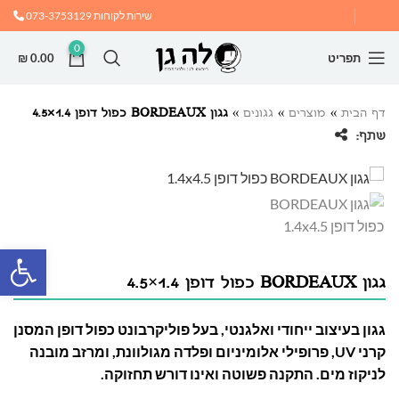
שירות לקוחות
073-3753129
0
תפריט
0.00
₪
דף הבית
»
מוצרים
»
גגונים
»
גגון BORDEAUX כפול דופן 1.4×4.5
שתף:
פתח
גגון BORDEAUX כפול דופן 1.4×4.5
גגון בעיצוב ייחודי ואלגנטי, בעל פוליקרבונט כפול דופן המסנן
קרני UV, פרופילי אלומיניום ופלדה מגולוונת, ומרזב מובנה
לניקוז מים. התקנה פשוטה ואינו דורש תחזוקה.