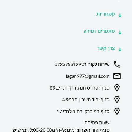
קטגוריות
מאמרים ומידע
צרו קשר
שירות לקוחות: 0733753129
lagan977@gmail.com
סניף: פרדס חנה, דרך הנדיב 89
סניף: הוד השרון, הבנאי 4
סניף בני ברק :רחוב לח"י 17
שעות פתיחה:
סניף הוד השרון:
ימים א'-ה' מ9:00-20:00. ימי שישי