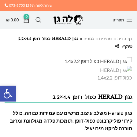
שירות לקוחות
073-3753129
0
תפריט
0.00
₪
דף הבית
»
מוצרים
»
גגונים
»
גגון HERALD כפול דופן 1.4×2.2
שתף:
פתח
גגון HERALD כפול דופן 1.4×2.2
גגון Herald משלב עיצוב מרשים עם עמידות גבוהה. כולל
קירוי פוליקרבונט כפול-דופן, תומכות פלדה מגולוונת ומרזב
מובנה לניקוז מים יעיל.