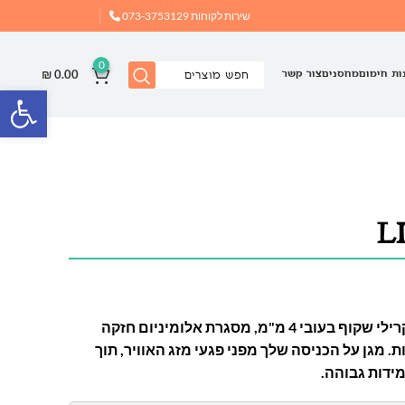
שירות לקוחות
073-3753129
0
₪
0.00
ות חימום
מחסנים
צור קשר
פתח
גגון אלגנטי ועמיד עם פאנל אקרילי שקוף בעובי 4 מ"מ, מסגרת אלומיניום חזקה
. מגן על הכניסה שלך מפני פגעי מזג האוויר, תוך
מידות גבוהה.