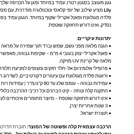
גגון מעוצב בסגנון רטרו, עמיד במיוחד ומגן על הכניסה שלך
Lily
מציע שילוב של יופי קלאסי וטכנולוגיה מודרנית, עם מסג
פלדה מגולוונת ופאנל אקרילי שקוף במיוחד. הגגון עמיד בפני 
נסדק, ואינו דורש תחזוקה שוטפת.
יתרונות עיקריים:
• הגנה מלאה מפני גשם, שמש וברד תוך שמירה על מראה ייח
• פאנל אקרילי יצוק בעובי 4 מ"מ – שקיפות 
מלאה של קרינת UV מזיקה.
• פרופילי אלומיניום אל-חלד חזקים ומצופים למניעת חלודה
• זרועות פלדה מגולוונת עם עיטורים דקורטיביים, לשדרוג ח
• עמידות גבוהה – עומס שלג עד 80 ק"ג/מ"ר | עמידות רוח עד 120 קמ"ש.
• התקנה קלה ונוחה – קיט הברגים וכל רכיבי ההרכבה כלולי
• אינו דורש תחזוקה שוטפת – מיוצר מחומרים איכותיים לע
• 3 שנות אחריות יצרן.
• תוצרת ישראל.
הרכבה עצמאית קלה ופשוטה של המוצר:
חוברת הדרכה
ניתן להזמין שירות הרכבה למוצר זה בעלות של – 700 ש"ח