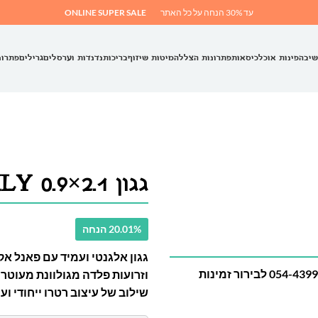
עד 30% הנחה על כל האתר
ONLINE SUPER SALE
שיבה
פינות אוכל
כיסאות
פתרונות הצללה
מיטות שיזוף
בריכות
נדנדות וערסלים
גרילים
פתרונ
גגון LILY 0.9×2.1
20.01% הנחה
מוצר בהזמנה מיוחדת – יש ליצור קשר עם המספר 054-4399286 לבירור זמינות
וזרועות פלדה מגולוונת מעוטרות
שילוב של עיצוב רטרו ייחודי וע