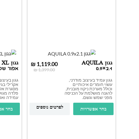
גגון AQUILA
גגון 
₪
1,119.00
0.9×2.1
אפור שקוף .4
₪
1,399.00
גגון עמיד בעיצוב מודרני,
גגון בעיצוב
עשוי חומרים איכותיים
אקרילי בגי
וכולל מערכת ניקוז מובנית,
מסגרת אלו
להגנה מושלמת על הכניסה
פלדה מגולו
מפני שמש וגשם.
עמידה ואס
לפרטים נוספים
בחר אפשרויות
בחר אפ