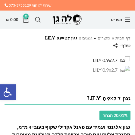
שירות לקוחות
073-3753129
0
תפריט
0.00
₪
דף הבית
»
מוצרים
»
גגונים
»
גגון LILY 0.9×2.7
שתף:
פתח
גגון LILY 0.9×2.7
20.01% הנחה
גגון אלגנטי ועמיד עם פאנל אקרילי שקוף בעובי 4 מ"מ,
מסגרת אלומיניום חזקה וזרועות פלדה מגולוונת מעוטרות.