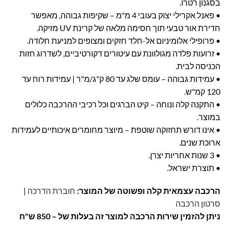
בסגנון רטרו.
• פאנל אקרילי יצוק בעובי 4 מ"מ – שקיפות גבוהה, מאפשר
חדירת אור טבעי תוך חסימה מלאה של קרינת UV מזיקה.
• פרופילי אלומיניום אל-חלד חזקים ומצופים למניעת חלודה.
• זרועות פלדה מגולוונת עם עיטורים דקורטיביים, לשדרוג חזות
הכניסה לבית.
• עמידות גבוהה – עומס שלג עד 80 ק"ג/מ"ר | עמידות רוח עד
120 קמ"ש.
• התקנה קלה ונוחה – קיט הברגים וכל רכיבי ההרכבה כלולים
במוצר.
• אינו דורש תחזוקה שוטפת – מיוצר מחומרים איכותיים לעמידות
ארוכת שנים.
• 3 שנות אחריות יצרן.
• תוצרת ישראל.
הרכבה עצמאית קלה ופשוטה של המוצר:
חוברת הדרכה
|
סרטון הרכבה
ניתן להזמין שירות הרכבה למוצר זה בעלות של – 850 ש"ח