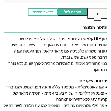
הוספה לסל
רכישה מהירה
תיאור המוצר
גגון
LILY
קלאסי בעיצוב צרפתי – שילוב של יופי ופרקטיות.
הוסיפו ניחוח אירופאי לביתכם עם גגון ייחודי בעיצוב רטרו שיק.
גגון זה משדרג כל כניסה עם מראה קלאסי, תוך הענקת הגנה
רחבה מפני גשם, שמש וברד.
בנוי מחומרים איכותיים לעמידות מרבית לאורך שנים, ללא צורך
בתחזוקה.
יתרונות עיקריים:
• הגנה אופטימלית – מספק הצללה והגנה מפני שמש, גשם וברד.
• פאנל אקרילי עמיד ושקוף בעובי 4 מ"מ – חסימה מלאה של
קרינת UV, ללא דהייה או הצהבה.
• פרופילי אלומיניום עמידים – מצופים למניעת חלודה, לשמירה על