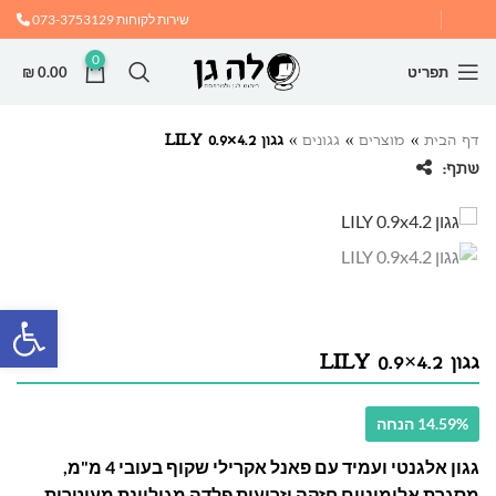
שירות לקוחות
073-3753129
0
תפריט
0.00
₪
דף הבית
»
מוצרים
»
גגונים
»
גגון LILY 0.9×4.2
שתף:
פתח
גגון LILY 0.9×4.2
14.59% הנחה
גגון אלגנטי ועמיד עם פאנל אקרילי שקוף בעובי 4 מ"מ,
מסגרת אלומיניום חזקה וזרועות פלדה מגולוונת מעוטרות.