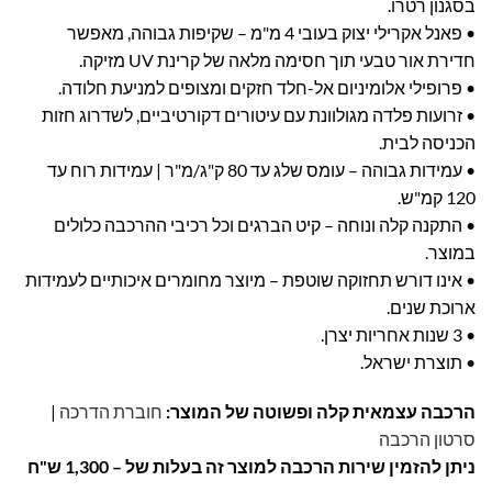
בסגנון רטרו.
• פאנל אקרילי יצוק בעובי 4 מ"מ – שקיפות גבוהה, מאפשר
חדירת אור טבעי תוך חסימה מלאה של קרינת UV מזיקה.
• פרופילי אלומיניום אל-חלד חזקים ומצופים למניעת חלודה.
• זרועות פלדה מגולוונת עם עיטורים דקורטיביים, לשדרוג חזות
הכניסה לבית.
• עמידות גבוהה – עומס שלג עד 80 ק"ג/מ"ר | עמידות רוח עד
120 קמ"ש.
• התקנה קלה ונוחה – קיט הברגים וכל רכיבי ההרכבה כלולים
במוצר.
• אינו דורש תחזוקה שוטפת – מיוצר מחומרים איכותיים לעמידות
ארוכת שנים.
• 3 שנות אחריות יצרן.
• תוצרת ישראל.
הרכבה עצמאית קלה ופשוטה של המוצר:
חוברת הדרכה
|
סרטון הרכבה
ניתן להזמין שירות הרכבה למוצר זה בעלות של – 1,300 ש"ח