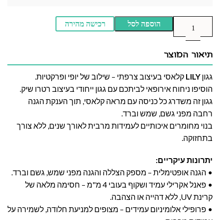
הוספה לסל
רכישה מהירה
תיאור המוצר
גגון
LILY
קלאסי בעיצוב צרפתי – שילוב של יופי ופרקטיות.
הוסיפו ניחוח אירופאי לביתכם עם גגון ייחודי בעיצוב רטרו שיק.
גגון זה משדרג כל כניסה עם מראה קלאסי, תוך הענקת הגנה
רחבה מפני גשם, שמש וברד.
בנוי מחומרים איכותיים לעמידות מרבית לאורך שנים, ללא צורך
בתחזוקה.
יתרונות עיקריים:
• הגנה אופטימלית – מספק הצללה והגנה מפני שמש, גשם וברד.
• פאנל אקרילי עמיד ושקוף בעובי 4 מ"מ – חסימה מלאה של
קרינת UV, ללא דהייה או הצהבה.
• פרופילי אלומיניום עמידים – מצופים למניעת חלודה, לשמירה על