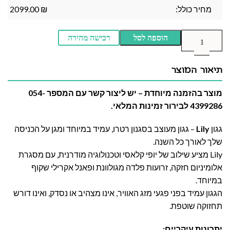
מחיר כולל:
₪
2099.00
הוספה לסל
רכישה מהירה
תיאור המוצר
מוצר בהזמנה מיוחדת – יש ליצור קשר עם המספר 054-
4399286 לבירור זמינות המלאי.
גגון
Lily
– גגון מעוצב בסגנון רטרו, עמיד במיוחד ומגן על הכניסה
שלך לאורך כל השנה.
Lily מציע שילוב של יופי קלאסי וטכנולוגיה מודרנית, עם מסגרת
אלומיניום חזקה, זרועות פלדה מגולוונת ופאנל אקרילי שקוף
במיוחד.
הגגון עמיד בפני פגעי מזג האוויר, אינו מצהיב או נסדק, ואינו דורש
תחזוקה שוטפת.
יתרונות עיקריים: