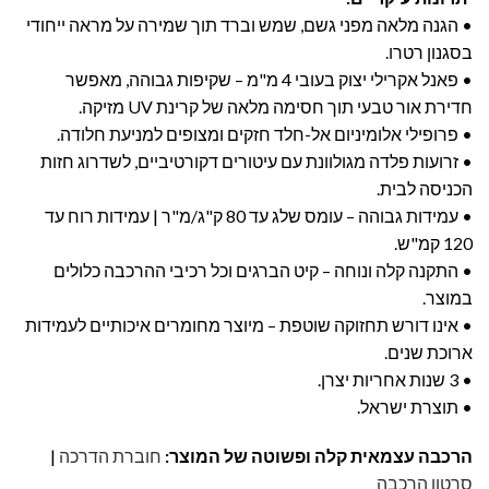
• הגנה מלאה מפני גשם, שמש וברד תוך שמירה על מראה ייחודי
בסגנון רטרו.
• פאנל אקרילי יצוק בעובי 4 מ"מ – שקיפות גבוהה, מאפשר
חדירת אור טבעי תוך חסימה מלאה של קרינת UV מזיקה.
• פרופילי אלומיניום אל-חלד חזקים ומצופים למניעת חלודה.
• זרועות פלדה מגולוונת עם עיטורים דקורטיביים, לשדרוג חזות
הכניסה לבית.
• עמידות גבוהה – עומס שלג עד 80 ק"ג/מ"ר | עמידות רוח עד
120 קמ"ש.
• התקנה קלה ונוחה – קיט הברגים וכל רכיבי ההרכבה כלולים
במוצר.
• אינו דורש תחזוקה שוטפת – מיוצר מחומרים איכותיים לעמידות
ארוכת שנים.
• 3 שנות אחריות יצרן.
• תוצרת ישראל.
הרכבה עצמאית קלה ופשוטה של המוצר:
חוברת הדרכה
|
סרטון הרכבה