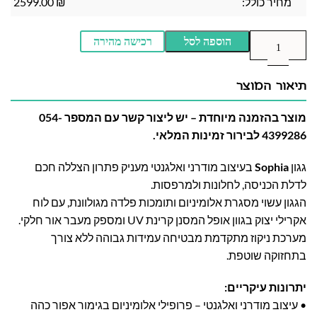
מחיר כולל:
₪
2599.00
הוספה לסל
רכישה מהירה
תיאור המוצר
מוצר בהזמנה מיוחדת – יש ליצור קשר עם המספר 054-
4399286 לבירור זמינות המלאי.
גגון
Sophia
בעיצוב מודרני ואלגנטי מעניק פתרון הצללה חכם
לדלת הכניסה, לחלונות ולמרפסות.
הגגון עשוי מסגרת אלומיניום ותומכות פלדה מגולוונת, עם לוח
אקרילי יצוק בגוון אופל המסנן קרינת UV ומספק מעבר אור חלקי.
מערכת ניקוז מתקדמת מבטיחה עמידות גבוהה ללא צורך
בתחזוקה שוטפת.
יתרונות עיקריים:
• עיצוב מודרני ואלגנטי – פרופילי אלומיניום בגימור אפור כהה