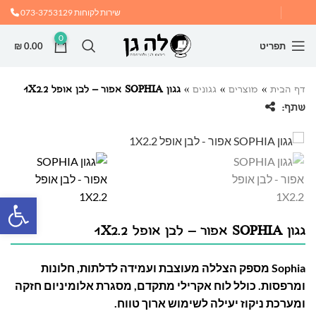
שירות לקוחות
073-3753129
0
תפריט
0.00
₪
דף הבית
»
מוצרים
»
גגונים
»
גגון SOPHIA אפור – לבן אופל 1X2.2
שתף:
פתח
גגון SOPHIA אפור – לבן אופל 1X2.2
Sophia מספק הצללה מעוצבת ועמידה לדלתות, חלונות
ומרפסות. כולל לוח אקרילי מתקדם, מסגרת אלומיניום חזקה
ומערכת ניקוז יעילה לשימוש ארוך טווח.