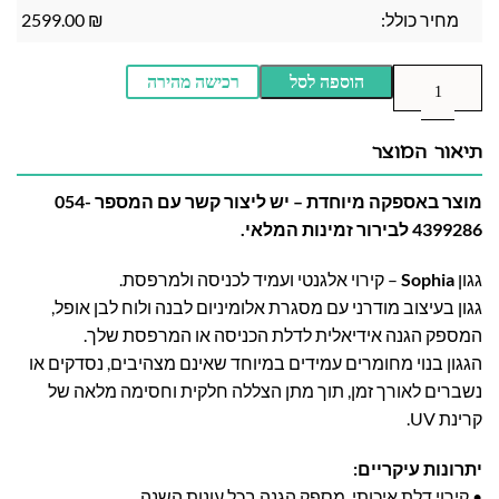
מחיר כולל:
₪
2599.00
הוספה לסל
רכישה מהירה
תיאור המוצר
מוצר באספקה מיוחדת – יש ליצור קשר עם המספר 054-
4399286 לבירור זמינות המלאי.
גגון
Sophia
– קירוי אלגנטי ועמיד לכניסה ולמרפסת.
גגון בעיצוב מודרני עם מסגרת אלומיניום לבנה ולוח לבן אופל,
המספק הגנה אידיאלית לדלת הכניסה או המרפסת שלך.
הגגון בנוי מחומרים עמידים במיוחד שאינם מצהיבים, נסדקים או
נשברים לאורך זמן, תוך מתן הצללה חלקית וחסימה מלאה של
קרינת UV.
יתרונות עיקריים:
• קירוי דלת איכותי, מספק הגנה בכל עונות השנה.