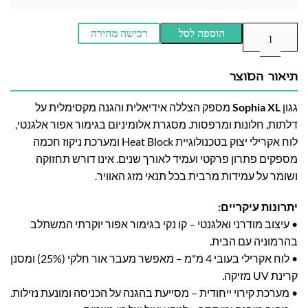
הוספה לסל
רכישה מהירה
תיאור המוצר
גגון
Sophia XL
מספק הצללה אידיאלית והגנה מקסימלית על
דלתות, חלונות ומרפסות. מסגרת אלומיניום בגימור אפור אלגנטי,
לוח אקרילי יצוק בטכנולוגיית Heat Block ומערכת ניקוז חכמה
מספקים פתרון פרקטי ועמיד לאורך שנים. אינו דורש תחזוקה
ושומר על עמידות מרבית בכל תנאי מזג האוויר.
יתרונות עיקריים:
• עיצוב מודרני ואלגנטי – קו נקי בגימור אפור יוקרתי המשתלב
בהרמוניה עם הבית.
• לוח אקרילי בעובי 4 מ"מ – מאפשר מעבר אור חלקי (25%) ומסנן
קרינת UV מזיקה.
• מערכת קירוי ייחודית – מסייעת בהגנה על הכניסה ומונעת נזילות.