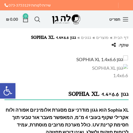
שירות לקוחות
073-3753129
0
תפריט
0.00
₪
דף הבית
»
מוצרים
»
גגונים
»
גגון SOPHIA XL 1.4×6.6
שתף:
פתח
גגון SOPHIA XL 1.4×6.6
Sophia XL הוא גגון מודרני עם מסגרת אלומיניום אפורה ולוח
אקרילי שקוף בעובי 4 מ"מ, המאפשר מעבר אור טבעי תוך
חסימת קרינת UV. כולל מערכת מרזבים מוסתרת, עמיד
לרוחות חזקות ולשלג, ואינו דורש תחזוקה.