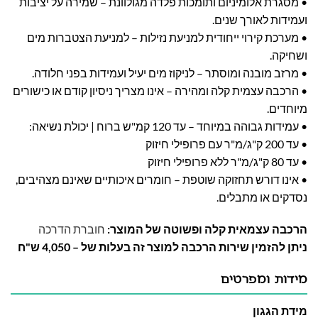
• מסגרת אלומיניום ותומכות פלדה מגולוונת – שמירה על יציבות
ועמידות לאורך שנים.
• מערכת קירוי ייחודית למניעת נזילות – למניעת הצטברות מים
ושחיקה.
• מרזב מובנה ומוסתר – לניקוז מים יעיל ועמידות בפני חלודה.
• הרכבה עצמית קלה ומהירה – אינו מצריך ניסיון קודם או כישורים
מיוחדים.
• עמידות גבוהה במיוחד – עד 120 קמ"ש ברוח | יכולת נשיאה:
• עד 200 ק"ג/מ"ר עם פרופילי חיזוק
• עד 80 ק"ג/מ"ר ללא פרופילי חיזוק
• אינו דורש תחזוקה שוטפת – חומרים איכותיים שאינם מצהיבים,
נסדקים או מתבלים.
הרכבה עצמאית קלה ופשוטה של המוצר:
חוברת הדרכה
ניתן להזמין שירות הרכבה למוצר זה בעלות של – 4,050 ש"ח
מידות ומפרטים
מידת הגגון