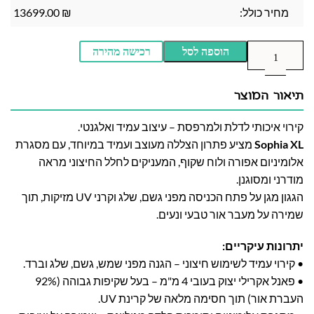
מחיר כולל:
₪
13699.00
הוספה לסל
רכישה מהירה
תיאור המוצר
קירוי איכותי לדלת ולמרפסת – עיצוב עמיד ואלגנטי.
Sophia XL
מציע פתרון הצללה מעוצב ועמיד במיוחד, עם מסגרת
אלומיניום אפורה ולוח שקוף, המעניקים לחלל החיצוני מראה
מודרני ומסוגנן.
הגגון מגן על פתח הכניסה מפני גשם, שלג וקרני UV מזיקות, תוך
שמירה על מעבר אור טבעי ונעים.
יתרונות עיקריים:
• קירוי עמיד לשימוש חיצוני – הגנה מפני שמש, גשם, שלג וברד.
• פאנל אקרילי יצוק בעובי 4 מ"מ – בעל שקיפות גבוהה (92%
העברת אור) תוך חסימה מלאה של קרינת UV.