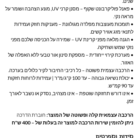
שנים.
• פאנל פוליקרבונט שקוף – מסנן קרני UV, מונע הצהבה ושומר על
מראה נקי.
• תומכות מעוצבות מפלדה מגולוונת – מעניקות חוזק ועמידות
לתנאי מזג אוויר קשים.
• הגנה מלאה מפני קרינת UV – שמירה על הכניסה שלכם מפני
נזקי שמש ושחיקה.
• מערכת קירוי ייחודית – מספקת סינון אור טבעי ללא האפלה של
האזור.
• הרכבה עצמית פשוטה – כל רכיבי החיבור לקיר כלולים בערכה.
• יכולת נשיאה גבוהה – עד 100 ק"ג/מ"ר | עמידות לרוחות חזקות
עד 90 קמ"ש.
• אינו דורש תחזוקה שוטפת – אינו מצהיב, נסדק או נשבר לאורך
זמן.
הרכבה עצמאית קלה ופשוטה של המוצר:
חוברת הדרכה
ניתן להזמין שירות הרכבה למוצר זה בעלות של – 400 ש"ח
מידות ומפרטים